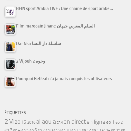
BEIN sport Arabia LIVE : Une chaine de sport arabe…
Film marocain Jihane الفيلم المغربي جيهان
Dar Nsa سلسلة دار النسا
2 Wjouh 2 وجوه
Pourquoi BeReal n’a jamais conquis les utilisateurs
ÉTIQUETTES
2M
al aoula
en direct
en ligne
2015
ep 1
ep 2
2016
CAN
ep 3
ep 4
ep 5
ep 6
ep 7
ep 11
ep 8
ep 9
ep 10
ep 12
ep 13
ep 15
ep
ep 14