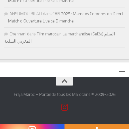
– Match d’Ouverture Live ce Dimanche
ANSUMOU BILALI
dans
CAN 2025 : Maroc vs Comores en Direct
– Match d’Ouverture Live ce Dimanche
Chennani
dans
Film marocain La marchandise (Sel3a) الفيلم
المغربي السلعة
Fraja Maroc – Portail de tous les Marocains © 2009-2026