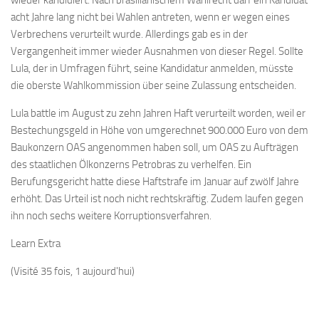
wieder kandidiert. Nach brasilianischem Wahlrecht darf ein Kandidat
acht Jahre lang nicht bei Wahlen antreten, wenn er wegen eines
Verbrechens verurteilt wurde. Allerdings gab es in der
Vergangenheit immer wieder Ausnahmen von dieser Regel. Sollte
Lula, der in Umfragen führt, seine Kandidatur anmelden, müsste
die oberste Wahlkommission über seine Zulassung entscheiden.
Lula battle im August zu zehn Jahren Haft verurteilt worden, weil er
Bestechungsgeld in Höhe von umgerechnet 900.000 Euro von dem
Baukonzern OAS angenommen haben soll, um OAS zu Aufträgen
des staatlichen Ölkonzerns Petrobras zu verhelfen. Ein
Berufungsgericht hatte diese Haftstrafe im Januar auf zwölf Jahre
erhöht. Das Urteil ist noch nicht rechtskräftig. Zudem laufen gegen
ihn noch sechs weitere Korruptionsverfahren.
Learn Extra
(Visité 35 fois, 1 aujourd'hui)