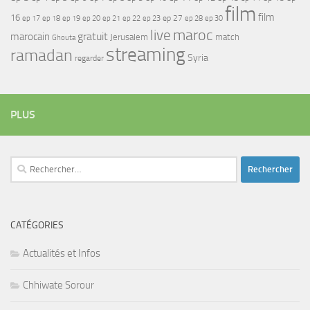
film
film
16
ep 17
ep 21
ep 27
ep 18
ep 19
ep 20
ep 22
ep 23
ep 28
ep 30
maroc
live
gratuit
marocain
Jerusalem
match
Ghouta
streaming
ramadan
Syria
regarder
PLUS
Rechercher :
CATÉGORIES
Actualités et Infos
Chhiwate Sorour