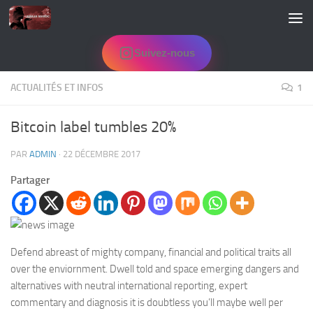
Skip to content
Suivez-nous
ACTUALITÉS ET INFOS
1
Bitcoin label tumbles 20%
PAR
ADMIN
·
22 DÉCEMBRE 2017
Partager
Defend abreast of mighty company, financial and political traits all
over the enviornment. Dwell told and space emerging dangers and
alternatives with neutral international reporting, expert
commentary and diagnosis it is doubtless you’ll maybe well per