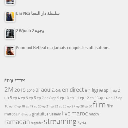
Dar Nsa سلسلة دار النسا
2 Wjouh 2 وجوه
Pourquoi BeReal n’a jamais conquis les utilisateurs
ÉTIQUETTES
2M
al aoula
en direct
en ligne
2015
ep 1
ep 2
2016
CAN
ep 3
ep 4
ep 5
ep 6
ep 7
ep 11
ep 8
ep 9
ep 10
ep 12
ep 13
ep 15
ep
ep 14
film
film
16
ep 17
ep 21
ep 27
ep 18
ep 19
ep 20
ep 22
ep 23
ep 28
ep 30
maroc
live
gratuit
marocain
Jerusalem
match
Ghouta
streaming
ramadan
Syria
regarder