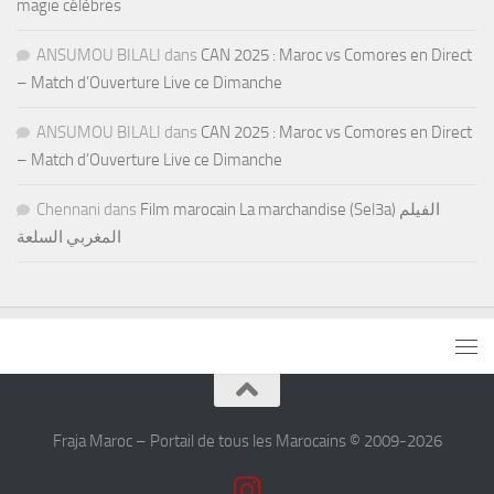
magie célèbres
ANSUMOU BILALI
dans
CAN 2025 : Maroc vs Comores en Direct
– Match d’Ouverture Live ce Dimanche
ANSUMOU BILALI
dans
CAN 2025 : Maroc vs Comores en Direct
– Match d’Ouverture Live ce Dimanche
Chennani
dans
Film marocain La marchandise (Sel3a) الفيلم
المغربي السلعة
Fraja Maroc – Portail de tous les Marocains © 2009-2026