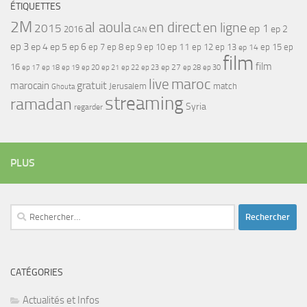
ÉTIQUETTES
2M
al aoula
en direct
en ligne
2015
ep 1
ep 2
2016
CAN
ep 3
ep 4
ep 5
ep 6
ep 7
ep 11
ep 8
ep 9
ep 10
ep 12
ep 13
ep 15
ep
ep 14
film
film
16
ep 17
ep 21
ep 27
ep 18
ep 19
ep 20
ep 22
ep 23
ep 28
ep 30
maroc
live
gratuit
marocain
Jerusalem
match
Ghouta
streaming
ramadan
Syria
regarder
PLUS
Rechercher :
CATÉGORIES
Actualités et Infos