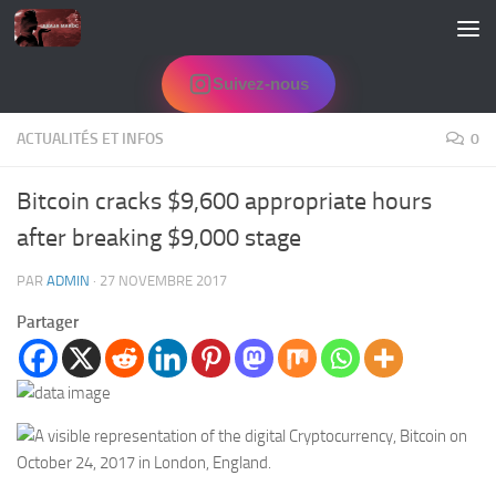
Skip to content
Suivez-nous
ACTUALITÉS ET INFOS
0
Bitcoin cracks $9,600 appropriate hours
after breaking $9,000 stage
PAR
ADMIN
·
27 NOVEMBRE 2017
Partager