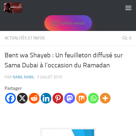
Skip to content
Suivez-nous
ACTUALITÉS ET INFOS
0
Bent wa Shayeb : Un feuilleton diffusé sur
Sama Dubai à l’occasion du Ramadan
PAR
NABIL NABIL
·
5 JUILLET 2015
Partager