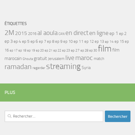
ÉTIQUETTES
2M
al aoula
en direct
en ligne
2015
ep 1
ep 2
2016
CAN
ep 3
ep 4
ep 5
ep 6
ep 7
ep 11
ep 8
ep 9
ep 10
ep 12
ep 13
ep 15
ep
ep 14
film
film
16
ep 17
ep 21
ep 27
ep 18
ep 19
ep 20
ep 22
ep 23
ep 28
ep 30
maroc
live
gratuit
marocain
Jerusalem
match
Ghouta
streaming
ramadan
Syria
regarder
PLUS
Rechercher :