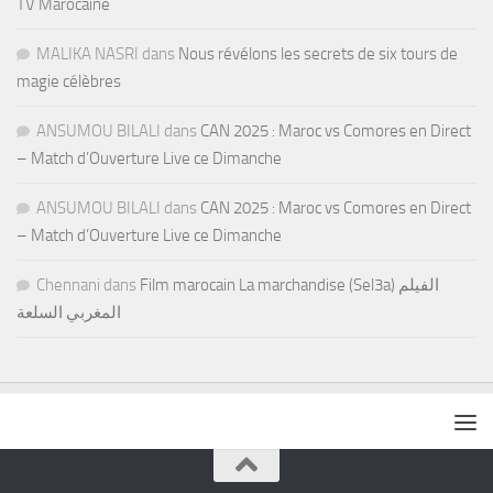
TV Marocaine
MALIKA NASRI
dans
Nous révélons les secrets de six tours de
magie célèbres
ANSUMOU BILALI
dans
CAN 2025 : Maroc vs Comores en Direct
– Match d’Ouverture Live ce Dimanche
ANSUMOU BILALI
dans
CAN 2025 : Maroc vs Comores en Direct
– Match d’Ouverture Live ce Dimanche
Chennani
dans
Film marocain La marchandise (Sel3a) الفيلم
المغربي السلعة