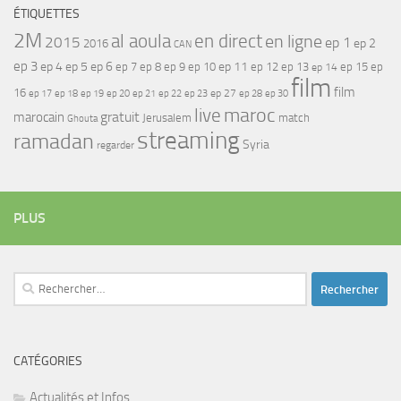
ÉTIQUETTES
2M
al aoula
en direct
en ligne
2015
ep 1
ep 2
2016
CAN
ep 3
ep 4
ep 5
ep 6
ep 7
ep 11
ep 8
ep 9
ep 10
ep 12
ep 13
ep 15
ep
ep 14
film
film
16
ep 17
ep 21
ep 27
ep 18
ep 19
ep 20
ep 22
ep 23
ep 28
ep 30
maroc
live
gratuit
marocain
Jerusalem
match
Ghouta
streaming
ramadan
Syria
regarder
PLUS
Rechercher :
CATÉGORIES
Actualités et Infos