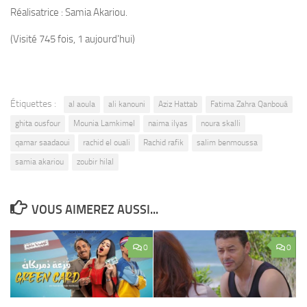
Réalisatrice : Samia Akariou.
(Visité 745 fois, 1 aujourd'hui)
Étiquettes :
al aoula
ali kanouni
Aziz Hattab
Fatima Zahra Qanbouâ
ghita ousfour
Mounia Lamkimel
naima ilyas
noura skalli
qamar saadaoui
rachid el ouali
Rachid rafik
salim benmoussa
samia akariou
zoubir hilal
VOUS AIMEREZ AUSSI...
0
0