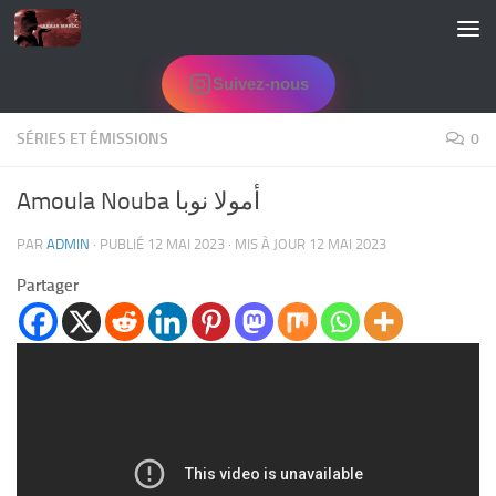
Skip to content
Suivez-nous
SÉRIES ET ÉMISSIONS
0
Amoula Nouba ﺃﻣﻮﻻ ﻧﻮﺑﺎ
PAR
ADMIN
· PUBLIÉ
12 MAI 2023
· MIS À JOUR
12 MAI 2023
Partager