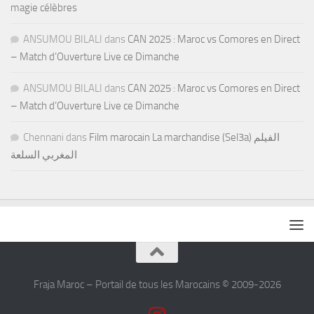
magie célèbres
ANSUMOU BILALI
dans
CAN 2025 : Maroc vs Comores en Direct
– Match d’Ouverture Live ce Dimanche
ANSUMOU BILALI
dans
CAN 2025 : Maroc vs Comores en Direct
– Match d’Ouverture Live ce Dimanche
Chennani
dans
Film marocain La marchandise (Sel3a) الفيلم
المغربي السلعة
Fraja Maroc – Portail de tous les Marocains © 2009-2026