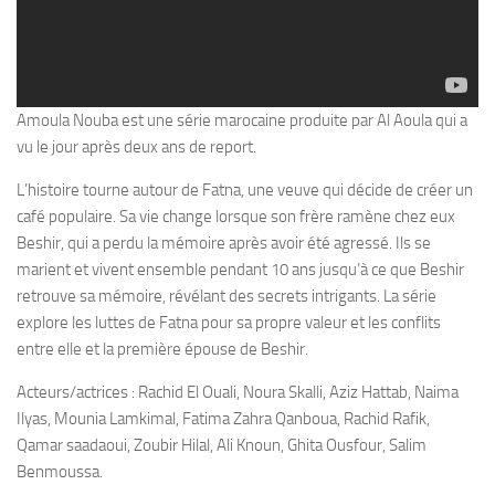
Amoula Nouba est une série marocaine produite par Al Aoula qui a
vu le jour après deux ans de report.
L’histoire tourne autour de Fatna, une veuve qui décide de créer un
café populaire. Sa vie change lorsque son frère ramène chez eux
Beshir, qui a perdu la mémoire après avoir été agressé. Ils se
marient et vivent ensemble pendant 10 ans jusqu’à ce que Beshir
retrouve sa mémoire, révélant des secrets intrigants. La série
explore les luttes de Fatna pour sa propre valeur et les conflits
entre elle et la première épouse de Beshir.
Acteurs/actrices : Rachid El Ouali, Noura Skalli, Aziz Hattab, Naima
Ilyas, Mounia Lamkimal, Fatima Zahra Qanboua, Rachid Rafik,
Qamar saadaoui, Zoubir Hilal, Ali Knoun, Ghita Ousfour, Salim
Benmoussa.