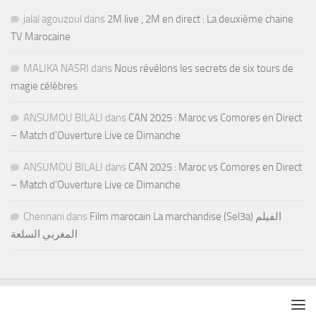
jalal agouzoul
dans
2M live , 2M en direct : La deuxième chaine
TV Marocaine
MALIKA NASRI
dans
Nous révélons les secrets de six tours de
magie célèbres
ANSUMOU BILALI
dans
CAN 2025 : Maroc vs Comores en Direct
– Match d’Ouverture Live ce Dimanche
ANSUMOU BILALI
dans
CAN 2025 : Maroc vs Comores en Direct
– Match d’Ouverture Live ce Dimanche
Chennani
dans
Film marocain La marchandise (Sel3a) الفيلم
المغربي السلعة