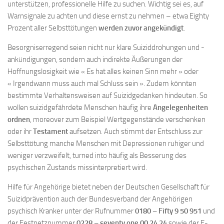
unterstützen, professionelle Hilfe zu suchen. Wichtig sei es, auf
Warnsignale zu achten und diese ernst zu nehmen – etwa Eighty
Prozent aller Selbsttötungen
werden zuvor angekündigt
.
Besorgniserregend seien nicht nur klare Suiziddrohungen und -
ankündigungen, sondern auch indirekte Äußerungen der
Hoffnungslosigkeit wie « Es hat alles keinen Sinn mehr » oder
« Irgendwann muss auch mal Schluss sein ». Zudem könnten
bestimmte Verhaltensweisen auf Suizidgedanken hindeuten. So
wollen suizidgefährdete Menschen häufig ihre
Angelegenheiten
ordnen
, moreover zum Beispiel Wertgegenstände verschenken
oder ihr
Testament
aufsetzen. Auch stimmt der Entschluss zur
Selbsttötung manche Menschen mit Depressionen ruhiger und
weniger verzweifelt, turned into häufig als Besserung des
psychischen Zustands missinterpretiert wird.
Hilfe für Angehörige bietet neben der Deutschen Gesellschaft für
Suizidprävention auch der Bundesverband der Angehörigen
psychisch Kranker unter der Rufnummer
0180 – Fifty 9 50 951
und
der Festnetznummer
0228 – seventy one 00 24 24
sowie der E-