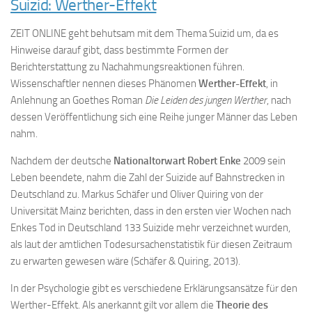
Suizid: Werther-Effekt
ZEIT ONLINE geht behutsam mit dem Thema Suizid um, da es
Hinweise darauf gibt, dass bestimmte Formen der
Berichterstattung zu Nachahmungsreaktionen führen.
Wissenschaftler nennen dieses Phänomen
Werther-Effekt
, in
Anlehnung an Goethes Roman
Die Leiden des jungen Werther
, nach
dessen Veröffentlichung sich eine Reihe junger Männer das Leben
nahm.
Nachdem der deutsche
Nationaltorwart Robert Enke
2009 sein
Leben beendete, nahm die Zahl der Suizide auf Bahnstrecken in
Deutschland zu. Markus Schäfer und Oliver Quiring von der
Universität Mainz berichten, dass in den ersten vier Wochen nach
Enkes Tod in Deutschland 133 Suizide mehr verzeichnet wurden,
als laut der amtlichen Todesursachenstatistik für diesen Zeitraum
zu erwarten gewesen wäre (Schäfer & Quiring, 2013).
In der Psychologie gibt es verschiedene Erklärungsansätze für den
Werther-Effekt. Als anerkannt gilt vor allem die
Theorie des