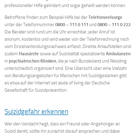
professioneller Hilfe gelindert und sogar geheilt werden können.
Betroffene finden zum Beispiel Hilfe bei der
Telefonseelsorge
unter der Telefonnummer
0800 – 111 0 111
und
0800 – 111 0 222
.
Die Berater sind rund um die Uhr erreichbar, jeder Anruf ist
anonym, kostenlos und wird weder von der Telefonrechnung noch
vom Einzelverbindungsnachweis erfasst. Direkte Anlaufstellen sind
zudem
Hausärzte
sowie auf Suizidalität spezialisierte
Ambulanzen
in
psychiatrischen Kliniken
, die je nach Bundesland und Residing
unterschiedlich organisiert sind. Eine Übersicht über eine Vielzahl
von Beratungsangeboten für Menschen mit Suizidgedanken gibt
es etwa auf der Internet set aside of living der Deutsche
Gesellschaft für Suizidprävention.
Suizidgefahr erkennen
Wer den Verdacht hegt, dass ein Freund oder Angehöriger an
Suizid denkt, sollte ihn zunächst darauf ansprechen und dabei