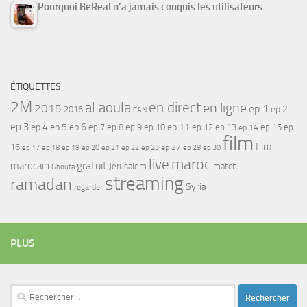
Pourquoi BeReal n’a jamais conquis les utilisateurs
ÉTIQUETTES
2M
al aoula
en direct
en ligne
2015
ep 1
ep 2
2016
CAN
ep 3
ep 4
ep 5
ep 6
ep 7
ep 11
ep 8
ep 9
ep 10
ep 12
ep 13
ep 15
ep
ep 14
film
film
16
ep 17
ep 21
ep 27
ep 18
ep 19
ep 20
ep 22
ep 23
ep 28
ep 30
maroc
live
gratuit
marocain
Jerusalem
match
Ghouta
streaming
ramadan
Syria
regarder
PLUS
Rechercher :