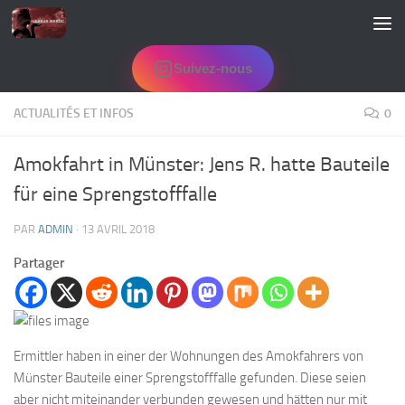
Skip to content
Suivez-nous
ACTUALITÉS ET INFOS
0
Amokfahrt in Münster: Jens R. hatte Bauteile
für eine Sprengstofffalle
PAR
ADMIN
·
13 AVRIL 2018
Partager
Ermittler haben in einer der Wohnungen des Amokfahrers von
Münster Bauteile einer Sprengstofffalle gefunden. Diese seien
aber nicht miteinander verbunden gewesen und hätten nur mit