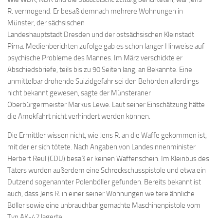
R. vermögend. Er besaß demnach mehrere Wohnungen in
Münster, der sächsischen
Landeshauptstadt Dresden und der ostsächsischen Kleinstadt
Pirna. Medienberichten zufolge gab es schon länger Hinweise auf
psychische Probleme des Mannes. Im März verschickte er
Abschiedsbriefe, teils bis zu 90 Seiten lang, an Bekannte. Eine
unmittelbar drohende Suizidgefahr sei den Behörden allerdings
nicht bekannt gewesen, sagte der Münsteraner
Oberbürgermeister Markus Lewe. Laut seiner Einschätzung hätte
die Amokfahrt nicht verhindert werden können.
Die Ermittler wissen nicht, wie Jens R. an die Waffe gekommen ist,
mit der er sich tötete. Nach Angaben von Landesinnenminister
Herbert Reul (CDU) besaß er keinen Waffenschein. Im Kleinbus des
Täters wurden außerdem eine Schreckschusspistole und etwa ein
Dutzend sogenannter Polenböller gefunden. Bereits bekannt ist
auch, dass Jens R. in einer seiner Wohnungen weitere ähnliche
Böller sowie eine unbrauchbar gemachte Maschinenpistole vom
Typ AK-47 lagerte.