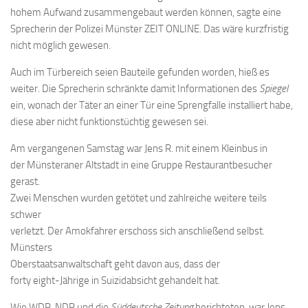
hohem Aufwand zusammengebaut werden können, sagte eine
Sprecherin der Polizei Münster ZEIT ONLINE. Das wäre kurzfristig
nicht möglich gewesen.
Auch im Türbereich seien Bauteile gefunden worden, hieß es
weiter. Die Sprecherin schränkte damit Informationen des
Spiegel
ein, wonach der Täter an einer Tür eine Sprengfalle installiert habe,
diese aber nicht funktionstüchtig gewesen sei.
Am vergangenen Samstag war Jens R. mit einem Kleinbus in
der Münsteraner Altstadt in eine Gruppe Restaurantbesucher
gerast.
Zwei Menschen wurden getötet und zahlreiche weitere teils
schwer
verletzt. Der Amokfahrer erschoss sich anschließend selbst.
Münsters
Oberstaatsanwaltschaft geht davon aus, dass der
forty eight-Jährige in Suizidabsicht gehandelt hat.
Wie WDR, NDR und die
Süddeutsche Zeitung
berichteten, war Jens