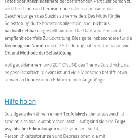
Fotos
oder
Abschiedsbriefe
der betreffenden Particular person zu
veröffentlichen und heroisierende oder romantisierende
Beschreibungen des Suizids zu vermeiden. Das Motiv für die
Selbsttötung dürfe höchstens allgemein, aber
nicht als
nachvollziehbar
dargestellt werden. Der Deutsche Presserat
empfiehlt ebenfalls Zurückhaltung. Dies gelte insbesondere für die
Nennung von Namen
und die Schilderung näherer Umstände wie
Ort und Methode der Selbsttötung
.
Völlig ausklammern wird ZEIT ONLINE das Thema Suizid nicht, da
es gesellschaftlich relevant ist und viele Menschen betrifft, etwa
schwer an Depressionen Erkrankte oder Angehörige.
Hilfe holen
Suizidgedanken ähneln einem
Teufelskreis
, der unausweichlich
scheint, sich aber durchbrechen lässt. Häufig sind sie eine
Folge
psychischer Erkrankungen
wie Psychosen, Sucht,
Persönlichkeitsstörungen und Depressionen, die mit