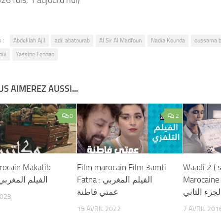
 :
Abdelilah Ajil
adil abatourab
Al Sir Al Madfoun
Nadia Kounda
oussama b
oui
Yassine Fennan
S AIMEREZ AUSSI...
0
2
rocain Makatib
Film marocain Film 3amti
Waadi 2 ( s
الفيلم المغربي
Fatna الفيلم المغربي :
Marocaine 
جزء الثاني
عمتي فاطنة
2023
15 AVRIL 2022
7 AVRIL 201