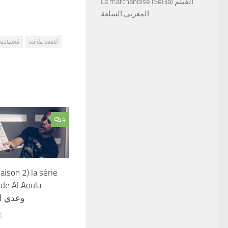
La marchandise (Sel3a) الفيلم
المغربي السلعة
astaoui
saida baadi
4
aison 2) la série
de Al Aoula
وعدي ال
6