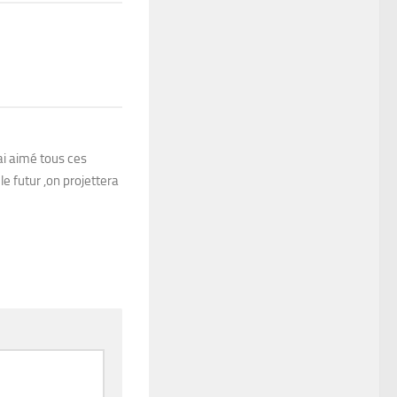
ai aimé tous ces
e futur ,on projettera