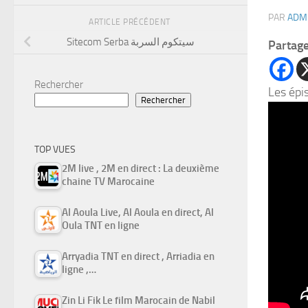
PAR
ADM
ARTICLE PRÉCÉDENT
Sitecom Serba سيتكوم السربة
Partag
Rechercher
Les épi
Rechercher
TOP VUES
2M live , 2M en direct : La deuxième
chaine TV Marocaine
Al Aoula Live, Al Aoula en direct, Al
Oula TNT en ligne
Arryadia TNT en direct , Arriadia en
ligne ,…
Zin Li Fik Le film Marocain de Nabil