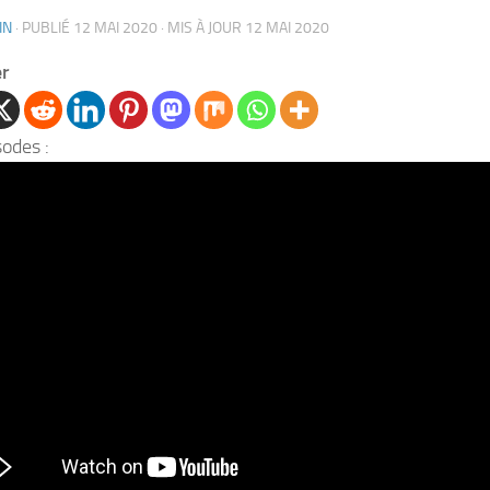
IN
· PUBLIÉ
12 MAI 2020
· MIS À JOUR
12 MAI 2020
er
sodes :