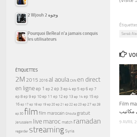
2 Wjouh 2 وجوه
Étiquettes
Pourquoi BeReal n’a jamais conquis
Sanaâ Ala
les utilisateurs
VOU
ÉTIQUETTES
2M
al aoula
en direct
2015
2016
CAN
en ligne
ep 1
ep 3
ep 2
ep 4
ep 5
ep 6
ep 7
ep 11
ep 8
ep 9
ep 10
ep 12
ep 13
ep 15
ep
ep 14
Film ma
16
ep 17
ep 21
ep 27
ep 18
ep 19
ep 20
ep 22
ep 23
ep 28
film
 مكاتيب
gratuit
film marocain
ep 30
Ghouta
ramadan
maroc
live
9 AVRIL 
Jerusalem
match
streaming
Syria
regarder