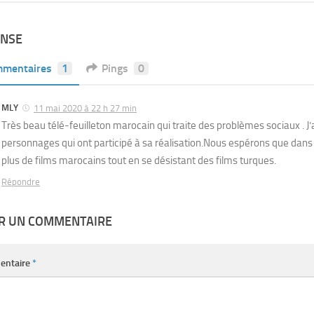
ONSE
mentaires
1
Pings
0
MLY
11 mai 2020 à 22 h 27 min
Très beau télé-feuilleton marocain qui traite des problèmes sociaux . J’
personnages qui ont participé à sa réalisation.Nous espérons que dans l
plus de films marocains tout en se désistant des films turques.
Répondre
ER UN COMMENTAIRE
entaire
*