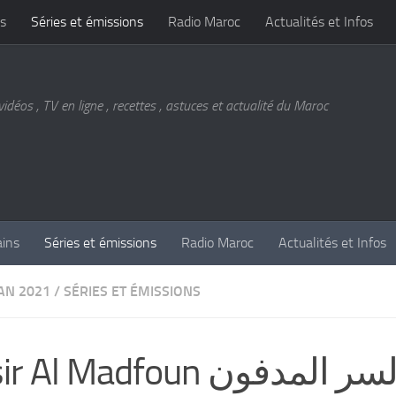
s
Séries et émissions
Radio Maroc
Actualités et Infos
vidéos , TV en ligne , recettes , astuces et actualité du Maroc
ains
Séries et émissions
Radio Maroc
Actualités et Infos
N 2021
/
SÉRIES ET ÉMISSIONS
Assir Al Madfoun سر المدفون