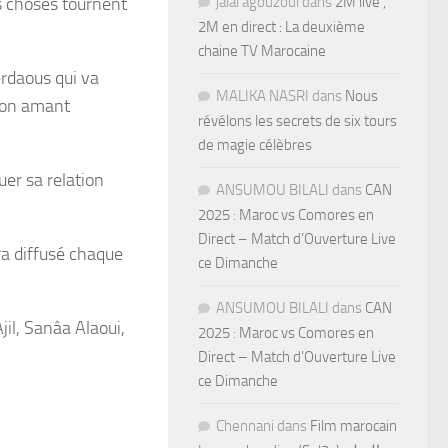
es choses tournent
jalal agouzoul
dans
2M live ,
2M en direct : La deuxième
chaine TV Marocaine
rdaous qui va
MALIKA NASRI
dans
Nous
 son amant
révélons les secrets de six tours
de magie célèbres
er sa relation
ANSUMOU BILALI
dans
CAN
2025 : Maroc vs Comores en
Direct – Match d’Ouverture Live
era diffusé chaque
ce Dimanche
ANSUMOU BILALI
dans
CAN
jil, Sanâa Alaoui,
2025 : Maroc vs Comores en
Direct – Match d’Ouverture Live
ce Dimanche
Chennani
dans
Film marocain