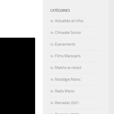
CATÉGORIES
Actualités et Infos
Chhiwate Sorour
Evenements
Films Marocains
Matchs en direct
Nostalgie Maroc
Radio Maroc
Ramadan 2021