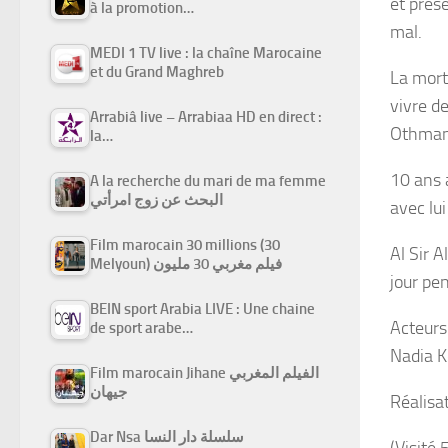
et prés
à la promotion…
mal.
MEDI 1 TV live : la chaîne Marocaine
et du Grand Maghreb
La mort
vivre d
Arrabiâ live – Arrabiaa HD en direct :
Othmane
la…
10 ans 
A la recherche du mari de ma femme
البحث عن زوج امرأتي
avec lui
Film marocain 30 millions (30
Al Sir A
Melyoun) فيلم مغربي 30 مليون
jour pe
BEIN sport Arabia LIVE : Une chaine
Acteurs
de sport arabe…
Nadia K
Film marocain Jihane الفيلم المغربي
جيهان
Réalisa
Dar Nsa سلسلة دار النسا
(Visité 