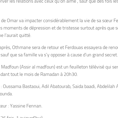
erver les relations avec ceux qu’on aime , sauf que des fois l
 de Omar va impacter considérablement la vie de sa sœur Fe
es moments de dépression et de tristesse surtout après que
 l’aurait quitté.
après, Othmane sera de retour et Ferdouas essayera de renou
 sauf que sa famille va s’y opposer à cause d’un grand secret.
l Madfoun (Assir al madfoun) est un feuilleton télévisé qui s
ndant tout le mois de Ramadan à 20h30.
 : Oussama Bastaoui, Adil Abatourab, Saida baadi, Abdelilah A
ounda.
teur : Yassine Fennan.
526 fois, 1 aujourd'hui)