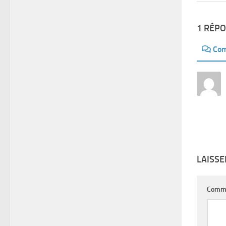
1 RÉP
Com
LAISS
Comm