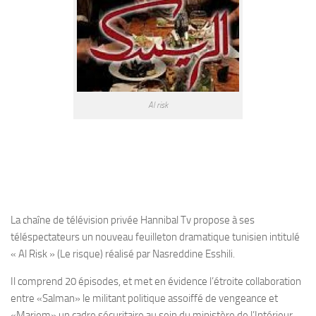
Al risk
La chaîne de télévision privée Hannibal Tv propose à ses
téléspectateurs un nouveau feuilleton dramatique tunisien intitulé
« Al Risk » (Le risque) réalisé par Nasreddine Esshili.
Il comprend 20 épisodes, et met en évidence l’étroite collaboration
entre «Salman» le militant politique assoiffé de vengeance et
«Mariem» un cadre sécuritaire au sein du ministère de l’Intérieur