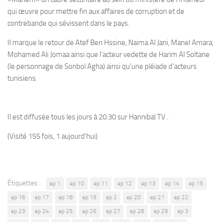
qui œuvre pour mettre fin aux affaires de corruption et de
contrebande qui sévissent dans le pays.
Il marque le retour de Atef Ben Hssine, Naima Al Jani, Manel Amara,
Mohamed Ali Jomaa ainsi que l’acteur vedette de Harim Al Soltane
(le personnage de Sonbol Agha) ainsi qu’une pléiade d’acteurs
tunisiens.
Il est diffusée tous les jours à 20:30 sur Hannibal TV .
(Visité 155 fois, 1 aujourd'hui)
Étiquettes :
ep 1
ep 10
ep 11
ep 12
ep 13
ep 14
ep 15
ep 16
ep 17
ep 18
ep 19
ep 2
ep 20
ep 21
ep 22
ep 23
ep 24
ep 25
ep 26
ep 27
ep 28
ep 29
ep 3