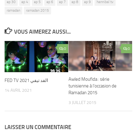
ep 30
ep 4
ep 5
ep 6
ep 7
ep 8
ep 9
hannibal tv
ramadan
ramadan 2015
VOUS AIMEREZ AUSSI...
0
0
Awled Moufida : série
FED TV 2021 الفد تيفي
tunisienne à l’occasion de
14 AVRIL 2021
Ramadan 2015
3 JUILLET 2015
LAISSER UN COMMENTAIRE