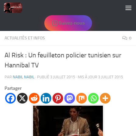
Skip to content
Suivez-nous
ACTUALITÉS ET INFOS
0
Al Risk : Un feuilleton policier tunisien sur
Hannibal TV
PAR
NABIL NABIL
· PUBLIÉ
3 JUILLET 2015
· MIS À JOUR
3 JUILLET 2015
Partager