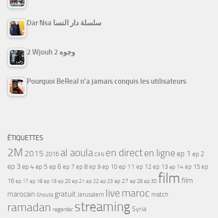
Dar Nsa سلسلة دار النسا
2 Wjouh 2 وجوه
Pourquoi BeReal n’a jamais conquis les utilisateurs
ÉTIQUETTES
2M
al aoula
en direct
en ligne
2015
ep 1
ep 2
2016
CAN
ep 3
ep 4
ep 5
ep 6
ep 7
ep 11
ep 8
ep 9
ep 10
ep 12
ep 13
ep 15
ep
ep 14
film
film
16
ep 17
ep 21
ep 27
ep 18
ep 19
ep 20
ep 22
ep 23
ep 28
ep 30
maroc
live
gratuit
marocain
Jerusalem
match
Ghouta
streaming
ramadan
Syria
regarder