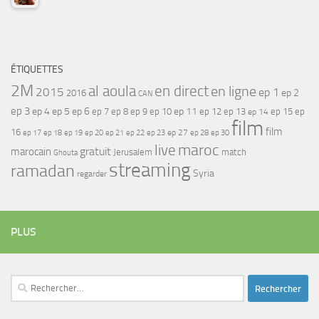
ÉTIQUETTES
2M
al aoula
en direct
en ligne
2015
ep 1
ep 2
2016
CAN
ep 3
ep 4
ep 5
ep 6
ep 7
ep 11
ep 8
ep 9
ep 10
ep 12
ep 13
ep 15
ep
ep 14
film
film
16
ep 17
ep 21
ep 27
ep 18
ep 19
ep 20
ep 22
ep 23
ep 28
ep 30
maroc
live
gratuit
marocain
Jerusalem
match
Ghouta
streaming
ramadan
Syria
regarder
PLUS
Rechercher :