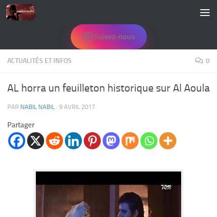
Skip to content
Suivez-nous
ACTUALITÉS ET INFOS
0
AL horra un feuilleton historique sur Al Aoula
PAR
NABIL NABIL
·
9 AVRIL 2017
Partager