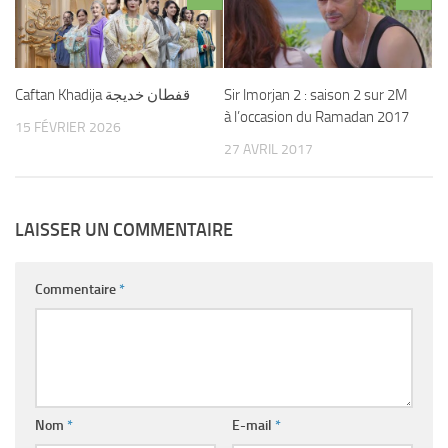
Caftan Khadija قفطان خديجة
Sir lmorjan 2 : saison 2 sur 2M
à l’occasion du Ramadan 2017
15 FÉVRIER 2026
27 AVRIL 2017
LAISSER UN COMMENTAIRE
Commentaire
*
Nom
*
E-mail
*