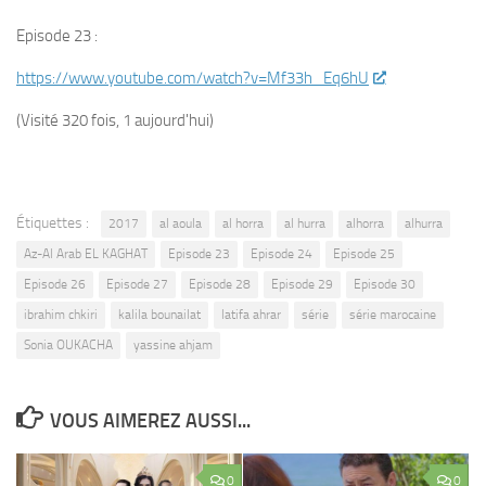
Episode 23 :
https://www.youtube.com/watch?v=Mf33h_Eq6hU
(Visité 320 fois, 1 aujourd'hui)
Étiquettes :
2017
al aoula
al horra
al hurra
alhorra
alhurra
Az-Al Arab EL KAGHAT
Episode 23
Episode 24
Episode 25
Episode 26
Episode 27
Episode 28
Episode 29
Episode 30
ibrahim chkiri
kalila bounailat
latifa ahrar
série
série marocaine
Sonia OUKACHA
yassine ahjam
VOUS AIMEREZ AUSSI...
0
0