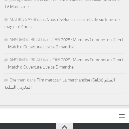
TV Marocaine
MALIKA NASRI
dans
Nous révélons les secrets de six tours de
magie célèbres
ANSUMOU BILALI
dans
CAN 2025 : Maroc vs Comores en Direct
– Match d’Ouverture Live ce Dimanche
ANSUMOU BILALI
dans
CAN 2025 : Maroc vs Comores en Direct
– Match d’Ouverture Live ce Dimanche
Chennani
dans
Film marocain La marchandise (Sel3a) الفيلم
المغربي السلعة