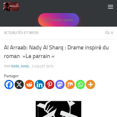
Skip to content
Suivez-nous
ACTUALITÉS ET INFOS
0
Al Arraab: Nady Al Sharq : Drame inspiré du
roman »Le parrain «
PAR
NABIL NABIL
·
5 JUILLET 2015
Partager