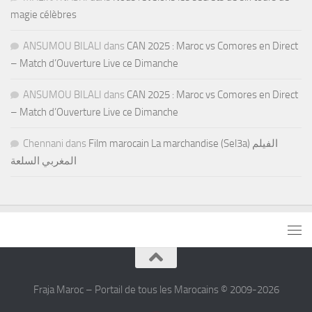
magie célèbres
ANSUMOU BILALI
dans
CAN 2025 : Maroc vs Comores en Direct
– Match d’Ouverture Live ce Dimanche
ANSUMOU BILALI
dans
CAN 2025 : Maroc vs Comores en Direct
– Match d’Ouverture Live ce Dimanche
Chennani
dans
Film marocain La marchandise (Sel3a) الفيلم
المغربي السلعة
Fraja Maroc – Portail de tous les Marocains © 2009-2026