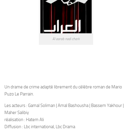
Al aarab nadi chark
Un drame de crime adapté librement du célèbre roman de Mario
Puzo Le Parrain.
Les acteurs : Gamal Soliman | Amal Bashousha | Bassem Yakhour |
Maher Salibiy
réalisation : Hatem Ali
Diffusion : Lbc international, Lbc Drama