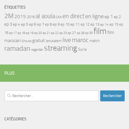
ÉTIQUETTES
2M
al aoula
en direct
en ligne
2015
ep 1
ep 2
2016
CAN
ep 3
ep 4
ep 5
ep 6
ep 7
ep 11
ep 8
ep 9
ep 10
ep 12
ep 13
ep 15
ep
ep 14
film
film
16
ep 17
ep 21
ep 27
ep 18
ep 19
ep 20
ep 22
ep 23
ep 28
ep 30
maroc
live
gratuit
marocain
Jerusalem
match
Ghouta
streaming
ramadan
Syria
regarder
PLUS
Rechercher :
CATÉGORIES