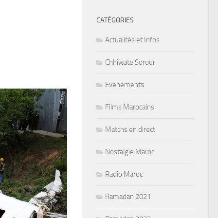
CATÉGORIES
Actualités et Infos
Chhiwate Sorour
Evenements
Films Marocains
Matchs en direct
Nostalgie Maroc
Radio Maroc
Ramadan 2021