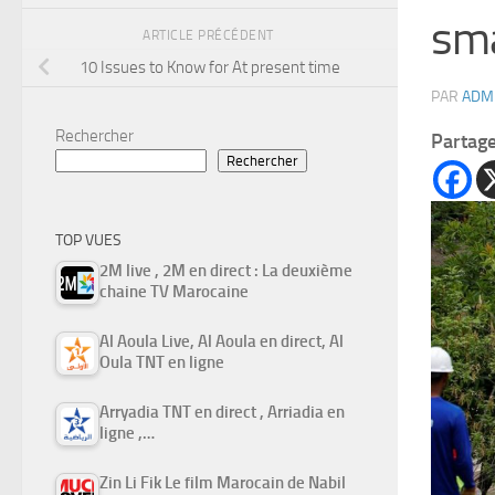
sm
ARTICLE PRÉCÉDENT
10 Issues to Know for At present time
PAR
ADM
Rechercher
Partag
Rechercher
TOP VUES
2M live , 2M en direct : La deuxième
chaine TV Marocaine
Al Aoula Live, Al Aoula en direct, Al
Oula TNT en ligne
Arryadia TNT en direct , Arriadia en
ligne ,…
Zin Li Fik Le film Marocain de Nabil