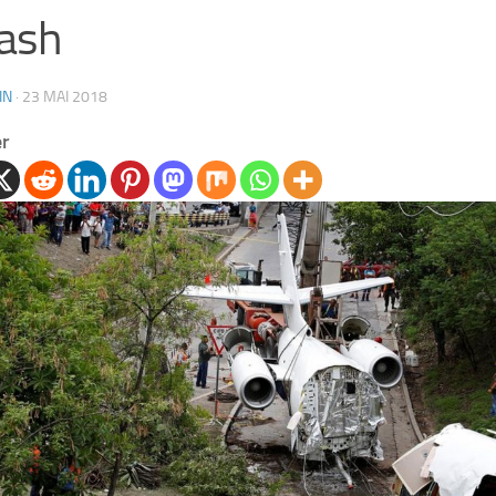
ash
IN
·
23 MAI 2018
er