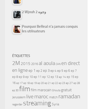
2 Wjouh 2 وجوه
Pourquoi BeReal n’a jamais conquis
les utilisateurs
ÉTIQUETTES
2M
al aoula
en direct
2015
2016
CAN
en ligne
ep 1
ep 3
ep 2
ep 4
ep 5
ep 6
ep 7
ep 11
ep 8
ep 9
ep 10
ep 12
ep 13
ep 15
ep
ep 14
16
ep 17
ep 21
ep 27
ep 18
ep 19
ep 20
ep 22
ep 23
ep 28
film
gratuit
film marocain
ep 30
Ghouta
ramadan
maroc
live
Jerusalem
match
streaming
Syria
regarder