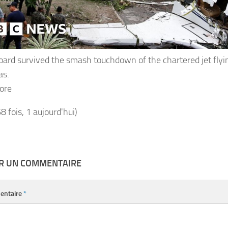
board survived the smash touchdown of the chartered jet flyi
as.
ore
68 fois, 1 aujourd'hui)
ER UN COMMENTAIRE
entaire
*