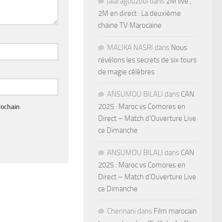
jalal agouzoul
dans
2M live ,
2M en direct : La deuxième
chaine TV Marocaine
MALIKA NASRI
dans
Nous
révélons les secrets de six tours
de magie célèbres
ANSUMOU BILALI
dans
CAN
2025 : Maroc vs Comores en
rochain
Direct – Match d’Ouverture Live
ce Dimanche
ANSUMOU BILALI
dans
CAN
2025 : Maroc vs Comores en
Direct – Match d’Ouverture Live
ce Dimanche
Chennani
dans
Film marocain