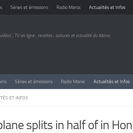
s
Séries et émissions
Radio Maroc
Actualités et Infos
vidéos , TV en ligne , recettes , astuces et actualité du Maroc
ains
Séries et émissions
Radio Maroc
Actualités et Infos
TÉS ET INFOS
plane splits in half of in Ho