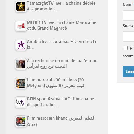
Tamazight TV live : la chaîne dédiée
Nom
*
à la promotion…
MEDI 1 TV live : la chaîne Marocaine
Site 
et du Grand Maghreb
Arrabiâ live – Arrabiaa HD en direct :
la…
En
comme
A la recherche du mari de ma femme
البحث عن زوج امرأتي
Film marocain 30 millions (30
Melyoun) فيلم مغربي 30 مليون
BEIN sport Arabia LIVE : Une chaine
de sport arabe…
Film marocain Jihane الفيلم المغربي
جيهان