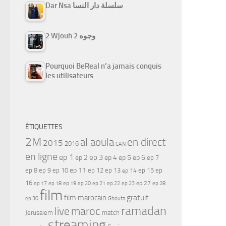
Dar Nsa سلسلة دار النسا
2 Wjouh 2 وجوه
Pourquoi BeReal n’a jamais conquis
les utilisateurs
ÉTIQUETTES
2M
al aoula
en direct
2015
2016
CAN
en ligne
ep 1
ep 3
ep 2
ep 4
ep 5
ep 6
ep 7
ep 11
ep 8
ep 9
ep 10
ep 12
ep 13
ep 15
ep
ep 14
16
ep 17
ep 21
ep 27
ep 18
ep 19
ep 20
ep 22
ep 23
ep 28
film
gratuit
film marocain
ep 30
Ghouta
ramadan
maroc
live
Jerusalem
match
streaming