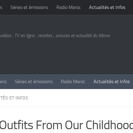
s
Séries et émissions
Radio Maroc
Actualités et Infos
vidéos , TV en ligne , recettes , astuces et actualité du Maroc
ains
Séries et émissions
Radio Maroc
Actualités et Infos
TÉS ET INFOS
Outfits From Our Childhoo