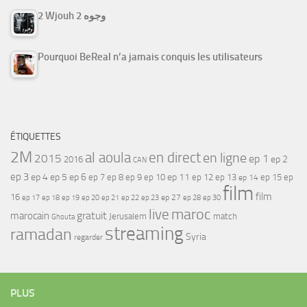
2 Wjouh 2 وجوه
Pourquoi BeReal n’a jamais conquis les utilisateurs
ÉTIQUETTES
2M
al aoula
en direct
en ligne
2015
ep 1
ep 2
2016
CAN
ep 3
ep 4
ep 5
ep 6
ep 7
ep 11
ep 8
ep 9
ep 10
ep 12
ep 13
ep 15
ep
ep 14
film
film
16
ep 17
ep 21
ep 27
ep 18
ep 19
ep 20
ep 22
ep 23
ep 28
ep 30
maroc
live
gratuit
marocain
Jerusalem
match
Ghouta
streaming
ramadan
Syria
regarder
PLUS