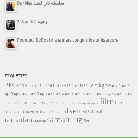
Dar Nsa سلسلة دار النسا
2 Wjouh 2 وجوه
Pourquoi BeReal n’a jamais conquis les utilisateurs
ÉTIQUETTES
2M
al aoula
en direct
en ligne
2015
ep 1
ep 2
2016
CAN
ep 3
ep 4
ep 5
ep 6
ep 7
ep 11
ep 8
ep 9
ep 10
ep 12
ep 13
ep 15
ep
ep 14
film
film
16
ep 17
ep 21
ep 27
ep 18
ep 19
ep 20
ep 22
ep 23
ep 28
ep 30
maroc
live
gratuit
marocain
Jerusalem
match
Ghouta
streaming
ramadan
Syria
regarder