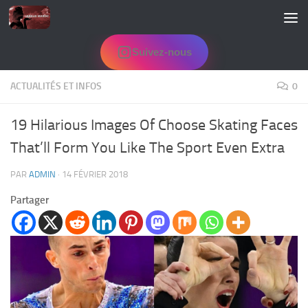
Skip to content
Suivez-nous
ACTUALITÉS ET INFOS
0
19 Hilarious Images Of Choose Skating Faces
That’ll Form You Like The Sport Even Extra
PAR
ADMIN
·
14 FÉVRIER 2018
Partager