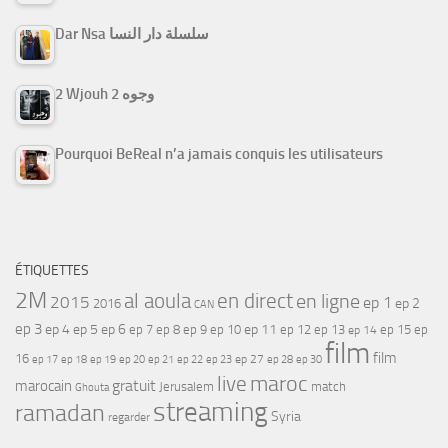
Dar Nsa سلسلة دار النسا
2 Wjouh 2 وجوه
Pourquoi BeReal n’a jamais conquis les utilisateurs
ÉTIQUETTES
2M
al aoula
en direct
en ligne
2015
ep 1
ep 2
2016
CAN
ep 3
ep 4
ep 5
ep 6
ep 7
ep 11
ep 8
ep 9
ep 10
ep 12
ep 13
ep 15
ep
ep 14
film
film
16
ep 17
ep 21
ep 27
ep 18
ep 19
ep 20
ep 22
ep 23
ep 28
ep 30
maroc
live
gratuit
marocain
Jerusalem
match
Ghouta
streaming
ramadan
Syria
regarder