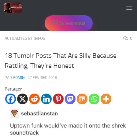
Skip to content
Suivez-nous
ACTUALITÉS ET INFOS
0
18 Tumblr Posts That Are Silly Because
Rattling, They’re Honest
PAR
ADMIN
·
27 FÉVRIER 2018
Partager