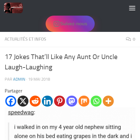
Skip to content
Suivez-nous
ACTUALITÉS ET INFOS
0
17 Jokes That’ll Like Any Aunt Or Uncle
Laugh-Laughing
PAR
ADMIN
·
19 MAI 2018
Partager