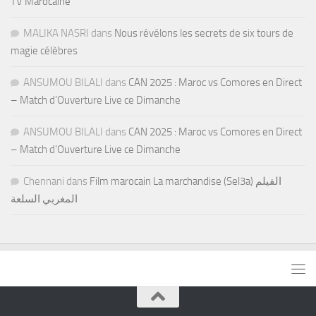
TV Marocaine
MALIKA NASRI
dans
Nous révélons les secrets de six tours de
magie célèbres
ANSUMOU BILALI
dans
CAN 2025 : Maroc vs Comores en Direct
– Match d’Ouverture Live ce Dimanche
ANSUMOU BILALI
dans
CAN 2025 : Maroc vs Comores en Direct
– Match d’Ouverture Live ce Dimanche
Chennani
dans
Film marocain La marchandise (Sel3a) الفيلم
المغربي السلعة