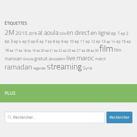
ÉTIQUETTES
2M
al aoula
en direct
en ligne
2015
ep 1
ep 2
2016
CAN
ep 3
ep 4
ep 5
ep 6
ep 7
ep 11
ep 8
ep 9
ep 10
ep 12
ep 13
ep 15
ep
ep 14
film
film
16
ep 17
ep 21
ep 27
ep 18
ep 19
ep 20
ep 22
ep 23
ep 28
ep 30
maroc
live
gratuit
marocain
Jerusalem
match
Ghouta
streaming
ramadan
Syria
regarder
PLUS
Rechercher :