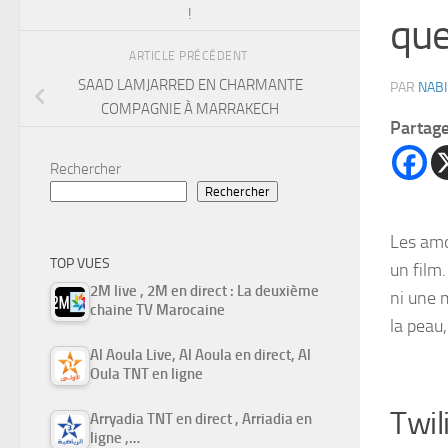
!
que
ARTICLE PRÉCÉDENT
SAAD LAMJARRED EN CHARMANTE
PAR
NABI
COMPAGNIE À MARRAKECH
Partag
Rechercher
Rechercher
Les amo
TOP VUES
un film
2M live , 2M en direct : La deuxième
ni une 
chaine TV Marocaine
la peau,
Al Aoula Live, Al Aoula en direct, Al
Oula TNT en ligne
Twil
Arryadia TNT en direct , Arriadia en
ligne ,…