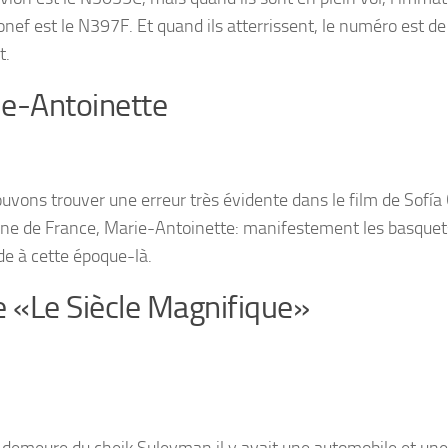
ronef est le N397F. Et quand ils atterrissent, le numéro est d
t.
e-Antoinette
uvons trouver une erreur très évidente dans le film de Sofía 
eine de France, Marie-Antoinette: manifestement les basquets
de à cette époque-là.
e «Le Siècle Magnifique»
 demeure du cheik Suleyman il y avait une automobile et un