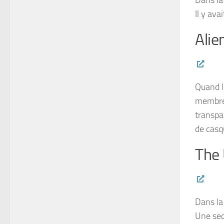
Il y ava
Alie
Quand l
membres
transpar
de casq
The 
Dans la
Une sec