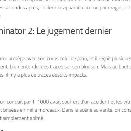
s secondes après, ce dernier apparaît comme par magie, et l
:
inator 2: Le jugement dernier
or protège avec son corps celui de John, et il reçoit plusieur
ssent, bien entendu, des traces sur son blouson. Mais au bout
, il n’y a plus de traces desdits impacts.
on conduit par T-1000 avait souffert d’un accident et les vit
nt brisées en mille morceaux. Dans la scène suivante, on cons
st simplement abîmé.