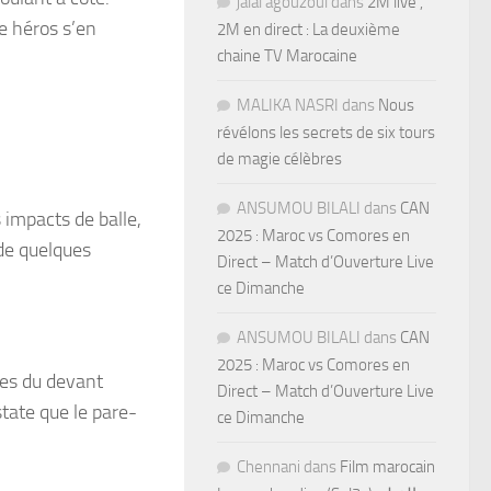
jalal agouzoul
dans
2M live ,
e héros s’en
2M en direct : La deuxième
chaine TV Marocaine
MALIKA NASRI
dans
Nous
révélons les secrets de six tours
de magie célèbres
ANSUMOU BILALI
dans
CAN
s impacts de balle,
2025 : Maroc vs Comores en
 de quelques
Direct – Match d’Ouverture Live
ce Dimanche
ANSUMOU BILALI
dans
CAN
2025 : Maroc vs Comores en
res du devant
Direct – Match d’Ouverture Live
tate que le pare-
ce Dimanche
Chennani
dans
Film marocain