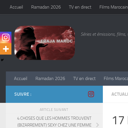
Accueil
Ramadan 2026
TV en direct
Films Marocain
Skip to content
Séries et émissions, films, 
Accueil
Ramadan 2026
TV en direct
Films Maroc
SUIVRE :
ACTUALI
ARTICLE SUIVANT
17 
4 CHOSES QUE LES HOMMES TROUVENT
(BIZARREMENT) SEXY CHEZ UNE FEMME