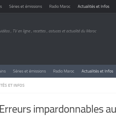
s
Séries et émissions
Radio Maroc
Actualités et Infos
vidéos , TV en ligne , recettes , astuces et actualité du Maroc
ains
Séries et émissions
Radio Maroc
Actualités et Infos
TÉS ET INFOS
Erreurs impardonnables a