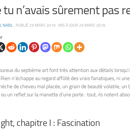
 tu n’avais sûrement pas r
L NABIL
· PUBLIÉ
29 MARS 2016
· MIS À JOUR
29 MARS 2016
er
ureux du septième art font très attention aux détails lorsqu’i
. Rien n’échappe au regard affûté des vrais fanatiques, ni une
mèche de cheveu mal placée, un grain de beauté volatile, un b
 ou un reflet sur la manette d’une porte : tout, ils notent abs
ight, chapitre I : Fascination