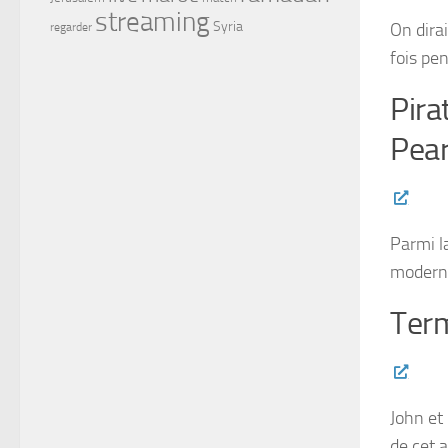
streaming
Syria
On dira
regarder
fois pen
Pira
Pear
Parmi l
moder
Term
John et
de cet 