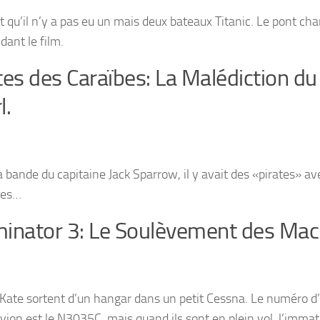
it qu’il n’y a pas eu un mais deux bateaux Titanic. Le pont c
dant le film.
tes des Caraïbes: La Malédiction du
l.
a bande du capitaine Jack Sparrow, il y avait des «pirates» av
nes…
inator 3: Le Soulèvement des Mac
 Kate sortent d’un hangar dans un petit Cessna. Le numéro d
avion est le N3035C, mais quand ils sont en plein vol, l’immat