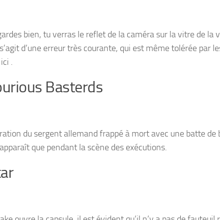
gardes bien, tu verras le reflet de la caméra sur la vitre de la 
l s’agit d’une erreur très courante, qui est même tolérée par le
ci .
ourious Basterds
ration du sergent allemand frappé à mort avec une batte de b
éapparaît que pendant la scène des exécutions.
ar
ke ouvre la capsule, il est évident qu’il n’y a pas de fauteuil 