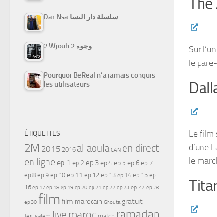
The
Dar Nsa سلسلة دار النسا
2 Wjouh 2 وجوه
Sur l’un
le pare
Pourquoi BeReal n’a jamais conquis
Dall
les utilisateurs
Le film
ÉTIQUETTES
2M
d’une L
al aoula
en direct
2015
2016
CAN
le marc
en ligne
ep 1
ep 3
ep 2
ep 4
ep 5
ep 6
ep 7
ep 11
ep 8
ep 9
ep 10
ep 12
ep 13
ep 15
ep
ep 14
Tita
16
ep 17
ep 21
ep 27
ep 18
ep 19
ep 20
ep 22
ep 23
ep 28
film
gratuit
film marocain
ep 30
Ghouta
ramadan
maroc
live
Jerusalem
match