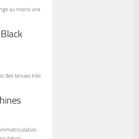
hange au moins une
 Black
ec des tenues très
hines
’immatriculation
riculation