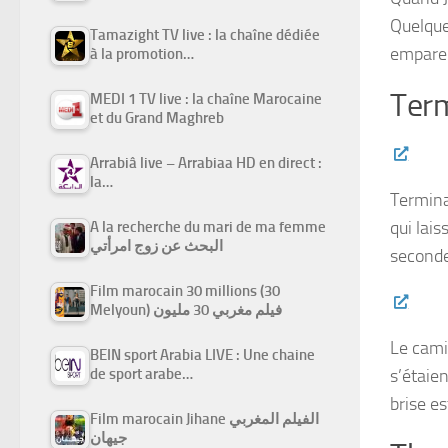
Quelque
Tamazight TV live : la chaîne dédiée
empare
à la promotion…
Term
MEDI 1 TV live : la chaîne Marocaine
et du Grand Maghreb
Arrabiâ live – Arrabiaa HD en direct :
la…
Terminat
qui lai
A la recherche du mari de ma femme
البحث عن زوج امرأتي
secondes
Film marocain 30 millions (30
Melyoun) فيلم مغربي 30 مليون
Le cami
BEIN sport Arabia LIVE : Une chaine
s’étaie
de sport arabe…
brise e
Film marocain Jihane الفيلم المغربي
جيهان