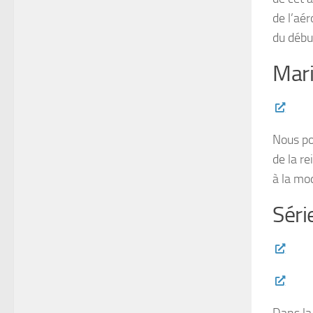
de l’aé
du débu
Mari
Nous po
de la r
à la mo
Séri
Dans la