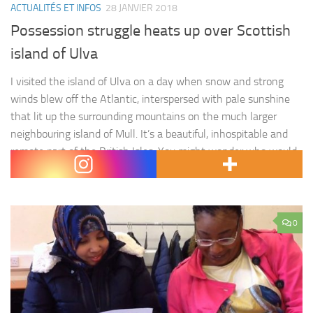
ACTUALITÉS ET INFOS
28 JANVIER 2018
Possession struggle heats up over Scottish
island of Ulva
I visited the island of Ulva on a day when snow and strong
winds blew off the Atlantic, interspersed with pale sunshine
that lit up the surrounding mountains on the much larger
neighbouring island of Mull. It’s a beautiful, inhospitable and
remote part of the British Isles. You might wonder who would
choose to live…
0