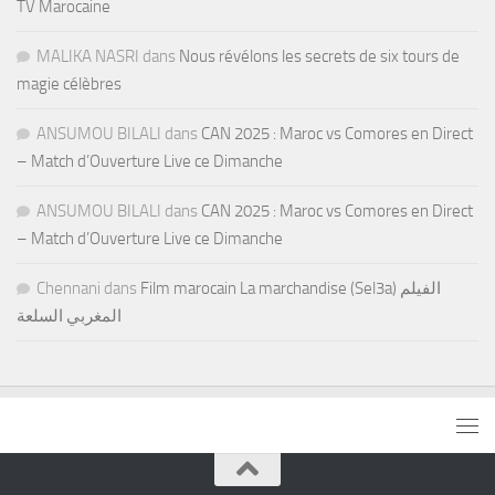
TV Marocaine
MALIKA NASRI
dans
Nous révélons les secrets de six tours de
magie célèbres
ANSUMOU BILALI
dans
CAN 2025 : Maroc vs Comores en Direct
– Match d’Ouverture Live ce Dimanche
ANSUMOU BILALI
dans
CAN 2025 : Maroc vs Comores en Direct
– Match d’Ouverture Live ce Dimanche
Chennani
dans
Film marocain La marchandise (Sel3a) الفيلم
المغربي السلعة