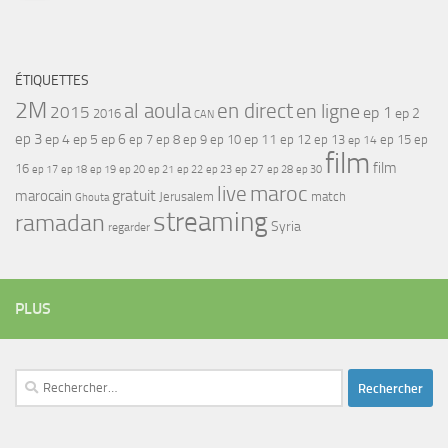
ÉTIQUETTES
2M
al aoula
en direct
en ligne
2015
ep 1
ep 2
2016
CAN
ep 3
ep 4
ep 5
ep 6
ep 7
ep 11
ep 8
ep 9
ep 10
ep 12
ep 13
ep 15
ep
ep 14
film
film
16
ep 17
ep 21
ep 27
ep 18
ep 19
ep 20
ep 22
ep 23
ep 28
ep 30
maroc
live
gratuit
marocain
Jerusalem
match
Ghouta
streaming
ramadan
Syria
regarder
PLUS
Rechercher :