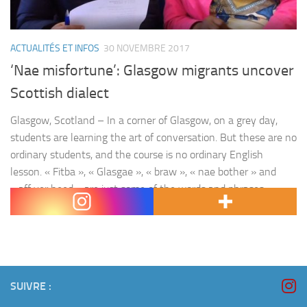
ACTUALITÉS ET INFOS
30 NOVEMBRE 2017
‘Nae misfortune’: Glasgow migrants uncover
Scottish dialect
Glasgow, Scotland – In a corner of Glasgow, on a grey day,
students are learning the art of conversation. But these are no
ordinary students, and the course is no ordinary English
lesson. « Fitba », « Glasgae », « braw », « nae bother » and
« aff yer heed » are just some of the words and phrases
swirling around the small classroom as refugees…
SUIVRE :