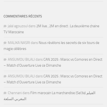
COMMENTAIRES RÉCENTS
jalal agouzoul
dans
2M live , 2M en direct : La deuxième chaine
TV Marocaine
MALIKA NASRI
dans
Nous révélons les secrets de six tours de
magie célèbres
ANSUMOU BILALI
dans
CAN 2025 : Maroc vs Comores en Direct
– Match d’Ouverture Live ce Dimanche
ANSUMOU BILALI
dans
CAN 2025 : Maroc vs Comores en Direct
– Match d’Ouverture Live ce Dimanche
Chennani
dans
Film marocain La marchandise (Sel3a) الفيلم
المغربي السلعة