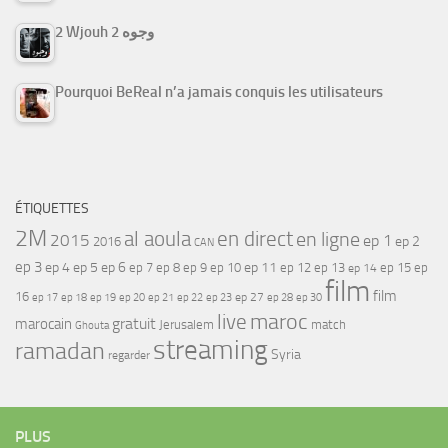
2 Wjouh 2 وجوه
Pourquoi BeReal n’a jamais conquis les utilisateurs
ÉTIQUETTES
2M
al aoula
en direct
en ligne
2015
ep 1
ep 2
2016
CAN
ep 3
ep 4
ep 5
ep 6
ep 7
ep 11
ep 8
ep 9
ep 10
ep 12
ep 13
ep 15
ep
ep 14
film
film
16
ep 17
ep 21
ep 27
ep 18
ep 19
ep 20
ep 22
ep 23
ep 28
ep 30
maroc
live
gratuit
marocain
Jerusalem
match
Ghouta
streaming
ramadan
Syria
regarder
PLUS