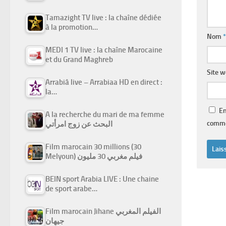
Tamazight TV live : la chaîne dédiée
à la promotion…
Nom
*
MEDI 1 TV live : la chaîne Marocaine
et du Grand Maghreb
Site 
Arrabiâ live – Arrabiaa HD en direct :
la…
En
A la recherche du mari de ma femme
comme
البحث عن زوج امرأتي
Film marocain 30 millions (30
Melyoun) فيلم مغربي 30 مليون
BEIN sport Arabia LIVE : Une chaine
de sport arabe…
Film marocain Jihane الفيلم المغربي
جيهان