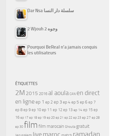
Dar Nsa سلسلة دار النسا
2 Wjouh 2 وجوه
Pourquoi BeReal n’a jamais conquis
les utilisateurs
ÉTIQUETTES
2M
al aoula
en direct
2015
2016
CAN
en ligne
ep 1
ep 3
ep 2
ep 4
ep 5
ep 6
ep 7
ep 11
ep 8
ep 9
ep 10
ep 12
ep 13
ep 15
ep
ep 14
16
ep 17
ep 21
ep 27
ep 18
ep 19
ep 20
ep 22
ep 23
ep 28
film
gratuit
film marocain
ep 30
Ghouta
ramadan
maroc
live
Jerusalem
match