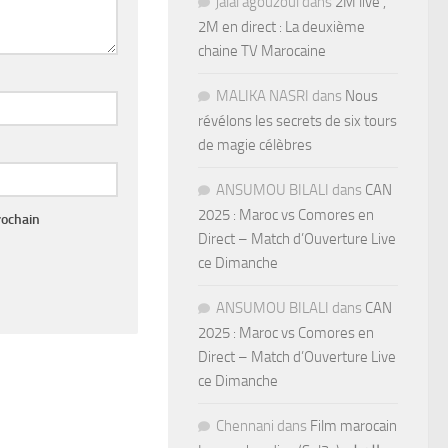
jalal agouzoul
dans
2M live ,
2M en direct : La deuxième
chaine TV Marocaine
MALIKA NASRI
dans
Nous
révélons les secrets de six tours
de magie célèbres
ANSUMOU BILALI
dans
CAN
2025 : Maroc vs Comores en
rochain
Direct – Match d’Ouverture Live
ce Dimanche
ANSUMOU BILALI
dans
CAN
2025 : Maroc vs Comores en
Direct – Match d’Ouverture Live
ce Dimanche
Chennani
dans
Film marocain