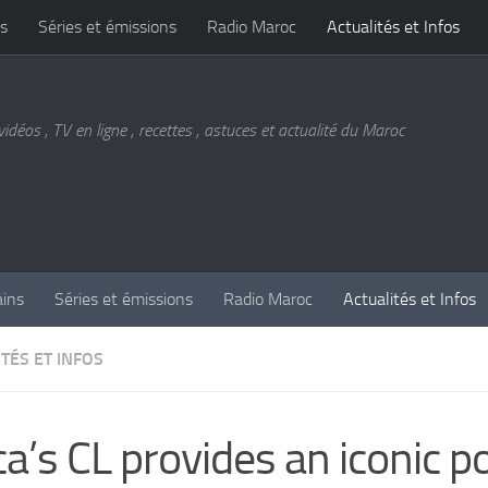
s
Séries et émissions
Radio Maroc
Actualités et Infos
vidéos , TV en ligne , recettes , astuces et actualité du Maroc
ains
Séries et émissions
Radio Maroc
Actualités et Infos
TÉS ET INFOS
ca’s CL provides an iconic 