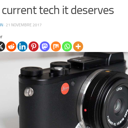
 current tech it deserves
IN
·
21 NOVEMBRE 2017
er