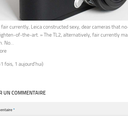
l fair currently, Leica constructed sexy, dear cameras that 
lighten-of-the-art. » The TL2, alternatively, fair currently m
on. No…
ore
31 fois, 1 aujourd'hui)
ER UN COMMENTAIRE
entaire
*