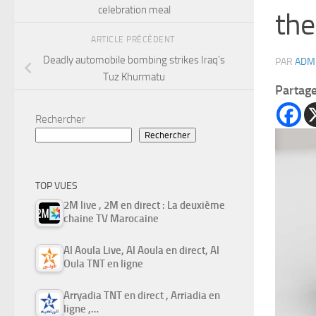
celebration meal
the
ARTICLE PRÉCÉDENT
Deadly automobile bombing strikes Iraq’s
PAR
ADM
Tuz Khurmatu
Partag
Rechercher
Rechercher
TOP VUES
2M live , 2M en direct : La deuxième
chaine TV Marocaine
Al Aoula Live, Al Aoula en direct, Al
Oula TNT en ligne
Arryadia TNT en direct , Arriadia en
ligne ,…