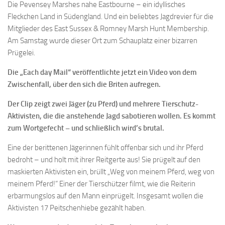
Die Pevensey Marshes nahe Eastbourne – ein idyllisches
Fleckchen Land in Südengland. Und ein beliebtes Jagdrevier für die
Mitglieder des East Sussex & Romney Marsh Hunt Membership.
Am Samstag wurde dieser Ort zum Schauplatz einer bizarren
Prügelei.
Die „Each day Mail“ veröffentlichte jetzt ein Video von dem
Zwischenfall, über den sich die Briten aufregen.
Der Clip zeigt zwei Jäger (zu Pferd) und mehrere Tierschutz-
Aktivisten, die die anstehende Jagd sabotieren wollen. Es kommt
zum Wortgefecht – und schließlich wird’s brutal.
Eine der berittenen Jägerinnen fühlt offenbar sich und ihr Pferd
bedroht – und holt mit ihrer Reitgerte aus! Sie prügelt auf den
maskierten Aktivisten ein, brüllt „Weg von meinem Pferd, weg von
meinem Pferd!“ Einer der Tierschützer filmt, wie die Reiterin
erbarmungslos auf den Mann einprügelt. Insgesamt wollen die
Aktivisten 17 Peitschenhiebe gezählt haben.