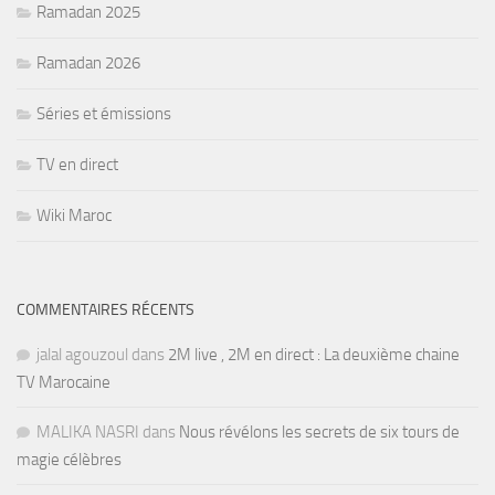
Ramadan 2025
Ramadan 2026
Séries et émissions
TV en direct
Wiki Maroc
COMMENTAIRES RÉCENTS
jalal agouzoul
dans
2M live , 2M en direct : La deuxième chaine
TV Marocaine
MALIKA NASRI
dans
Nous révélons les secrets de six tours de
magie célèbres