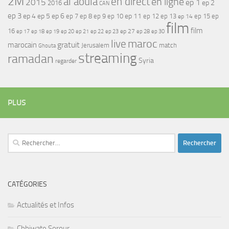
2M
al aoula
en direct
en ligne
2015
ep 1
ep 2
2016
CAN
ep 3
ep 4
ep 5
ep 6
ep 7
ep 11
ep 8
ep 9
ep 10
ep 12
ep 13
ep 15
ep
ep 14
film
film
16
ep 17
ep 21
ep 27
ep 18
ep 19
ep 20
ep 22
ep 23
ep 28
ep 30
maroc
live
gratuit
marocain
Jerusalem
match
Ghouta
streaming
ramadan
Syria
regarder
PLUS
Rechercher :
CATÉGORIES
Actualités et Infos
Chhiwate Sorour