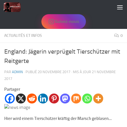
Skip to content
Suivez-nous
ACTUALITÉS ET INFOS
0
England: Jägerin verprügelt Tierschützer mit
Reitgerte
PAR
ADMIN
· PUBLIÉ
20 NOVEMBRE 2017
· MIS À JOUR
21 NOVEMBRE
2017
Partager
Hier wird einem Tierschützer kräftig der Marsch geblasen…