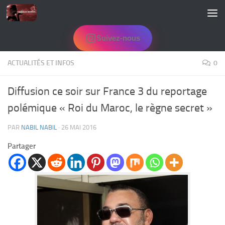
Skip to content
Suivez-nous
ACTUALITÉS ET INFOS
0
Diffusion ce soir sur France 3 du reportage
polémique « Roi du Maroc, le règne secret »
PAR
NABIL NABIL
·
26 MAI 2016
Partager