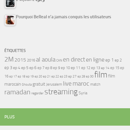
Pourquoi BeReal n’a jamais conquis les utilisateurs
ÉTIQUETTES
2M
al aoula
en direct
en ligne
2015
ep 1
ep 2
2016
CAN
ep 3
ep 4
ep 5
ep 6
ep 7
ep 11
ep 8
ep 9
ep 10
ep 12
ep 13
ep 15
ep
ep 14
film
film
16
ep 17
ep 21
ep 27
ep 18
ep 19
ep 20
ep 22
ep 23
ep 28
ep 30
maroc
live
gratuit
marocain
Jerusalem
match
Ghouta
streaming
ramadan
Syria
regarder
PLUS