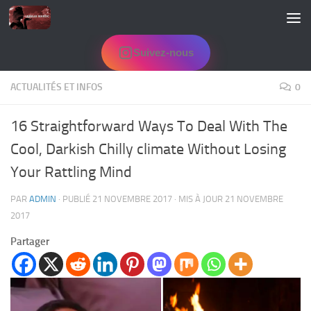
Skip to content
Suivez-nous
ACTUALITÉS ET INFOS
0
16 Straightforward Ways To Deal With The
Cool, Darkish Chilly climate Without Losing
Your Rattling Mind
PAR
ADMIN
· PUBLIÉ
21 NOVEMBRE 2017
· MIS À JOUR
21 NOVEMBRE
2017
Partager