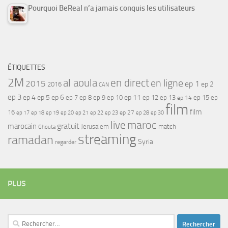
Pourquoi BeReal n’a jamais conquis les utilisateurs
ÉTIQUETTES
2M
al aoula
en direct
en ligne
2015
ep 1
ep 2
2016
CAN
ep 3
ep 4
ep 5
ep 6
ep 7
ep 11
ep 8
ep 9
ep 10
ep 12
ep 13
ep 15
ep
ep 14
film
film
16
ep 17
ep 21
ep 27
ep 18
ep 19
ep 20
ep 22
ep 23
ep 28
ep 30
maroc
live
gratuit
marocain
Jerusalem
match
Ghouta
streaming
ramadan
Syria
regarder
PLUS
Rechercher :