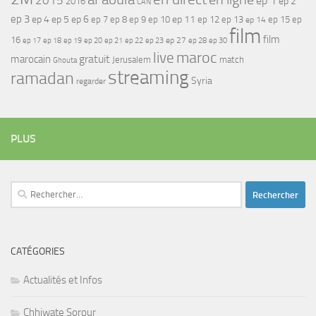
2015
ep 1
ep 2
2016
CAN
ep 3
ep 4
ep 5
ep 6
ep 7
ep 11
ep 8
ep 9
ep 10
ep 12
ep 13
ep 15
ep
ep 14
film
film
16
ep 17
ep 21
ep 27
ep 18
ep 19
ep 20
ep 22
ep 23
ep 28
ep 30
maroc
live
gratuit
marocain
Jerusalem
match
Ghouta
streaming
ramadan
Syria
regarder
PLUS
Rechercher :
CATÉGORIES
Actualités et Infos
Chhiwate Sorour