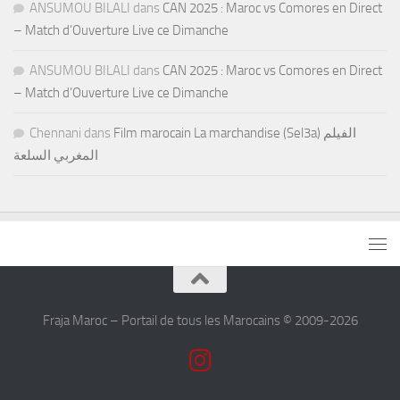
ANSUMOU BILALI
dans
CAN 2025 : Maroc vs Comores en Direct
– Match d’Ouverture Live ce Dimanche
ANSUMOU BILALI
dans
CAN 2025 : Maroc vs Comores en Direct
– Match d’Ouverture Live ce Dimanche
Chennani
dans
Film marocain La marchandise (Sel3a) الفيلم
المغربي السلعة
Fraja Maroc – Portail de tous les Marocains © 2009-2026