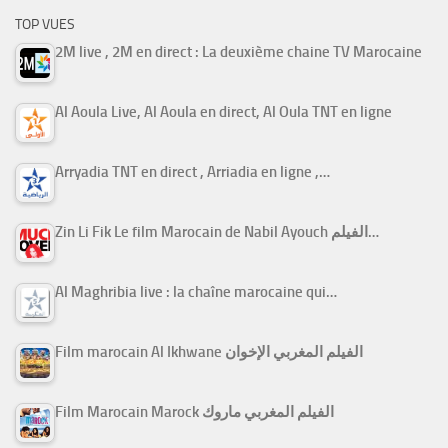
TOP VUES
2M live , 2M en direct : La deuxième chaine TV Marocaine
Al Aoula Live, Al Aoula en direct, Al Oula TNT en ligne
Arryadia TNT en direct , Arriadia en ligne ,…
Zin Li Fik Le film Marocain de Nabil Ayouch الفيلم…
Al Maghribia live : la chaîne marocaine qui…
Film marocain Al Ikhwane الفيلم المغربي الإخوان
Film Marocain Marock الفيلم المغربي ماروك