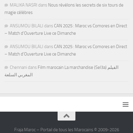
MALIKA NASRI
dans
Nous révélons les secrets de six tours de
magie célèbres
ANSUMOU BILALI
dans
CAN 2025 : Maroc vs Comores en Direct
– Match d’Ouverture Live ce Dimanche
ANSUMOU BILALI
dans
CAN 2025 : Maroc vs Comores en Direct
– Match d’Ouverture Live ce Dimanche
Chennani
dans
Film marocain La marchandise (Sel3a) الفيلم
المغربي السلعة
Fraja Maroc – Portail de tous les Marocains © 2009-2026