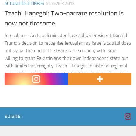
ACTUALITÉS ET INFOS
6 JANVIER 2018
Tzachi Hanegbi: Two-narrate resolution is
now not tiresome
Jerusalem – An Israeli minister has said US President Donald
Trump’s decision to recognise Jerusalem as Israel’s capital does
not signal the end of the two-state solution, with Israel
willing to grant Palestinians their own independent state but
with limited sovereignty. Tzachi Hanegbi, minister of regional
cooperation, said Trump’s controversial decision on December
6 should not hinder…
SUIVRE :