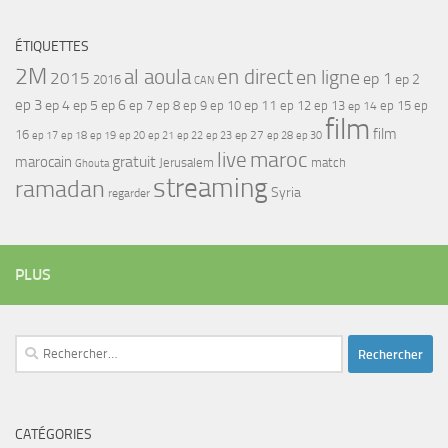
ÉTIQUETTES
2M
al aoula
en direct
en ligne
2015
ep 1
ep 2
2016
CAN
ep 3
ep 4
ep 5
ep 6
ep 7
ep 11
ep 8
ep 9
ep 10
ep 12
ep 13
ep 15
ep
ep 14
film
film
16
ep 17
ep 21
ep 27
ep 18
ep 19
ep 20
ep 22
ep 23
ep 28
ep 30
maroc
live
gratuit
marocain
Jerusalem
match
Ghouta
streaming
ramadan
Syria
regarder
PLUS
Rechercher :
CATÉGORIES