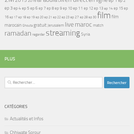
2015
ep 1
ep 2
2016
CAN
ep 3
ep 4
ep 5
ep 6
ep 7
ep 11
ep 8
ep 9
ep 10
ep 12
ep 13
ep 15
ep
ep 14
film
film
16
ep 17
ep 21
ep 27
ep 18
ep 19
ep 20
ep 22
ep 23
ep 28
ep 30
maroc
live
gratuit
marocain
Jerusalem
match
Ghouta
streaming
ramadan
Syria
regarder
PLUS
Rechercher :
CATÉGORIES
Actualités et Infos
Chhiwate Sorour