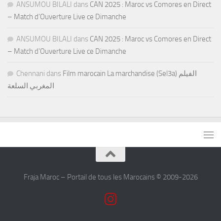
ANSUMOU BILALI
dans
CAN 2025 : Maroc vs Comores en Direct
– Match d’Ouverture Live ce Dimanche
ANSUMOU BILALI
dans
CAN 2025 : Maroc vs Comores en Direct
– Match d’Ouverture Live ce Dimanche
Chennani
dans
Film marocain La marchandise (Sel3a) الفيلم
المغربي السلعة
Fraja Maroc – Portail de tous les Marocains © 2009-2026