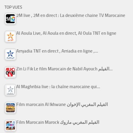
TOP VUES
2M live , 2M en direct : La deuxième chaine TV Marocaine
Al Aoula Live, Al Aoula en direct, Al Oula TNT en ligne
Arryadia TNT en direct , Arriadia en ligne ,…
Zin Li Fik Le film Marocain de Nabil Ayouch الفيلم…
Al Maghribia live : la chaîne marocaine qui…
Film marocain Al Ikhwane الفيلم المغربي الإخوان
Film Marocain Marock الفيلم المغربي ماروك