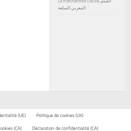
La marchandise (Sel3a) الفيلم
المغربي السلعة
entialité (UE)
Politique de cookies (UK)
cookies (CA)
Déclaration de confidentialité (CA)