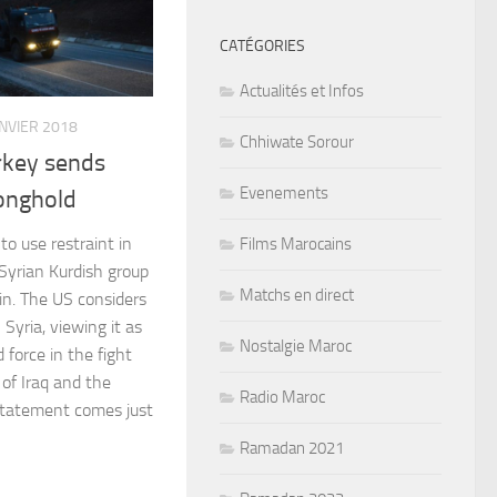
CATÉGORIES
Actualités et Infos
ANVIER 2018
Chhiwate Sorour
urkey sends
Evenements
onghold
o use restraint in
Films Marocains
 Syrian Kurdish group
Matchs en direct
in. The US considers
 Syria, viewing it as
Nostalgie Maroc
 force in the fight
 of Iraq and the
Radio Maroc
 statement comes just
Ramadan 2021