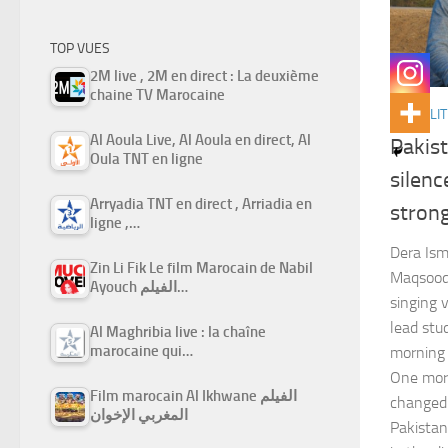
TOP VUES
2M live , 2M en direct : La deuxième
chaine TV Marocaine
ACTUALIT
Al Aoula Live, Al Aoula en direct, Al
Pakis
Oula TNT en ligne
silenc
Arryadia TNT en direct , Arriadia en
stron
ligne ,…
Dera Ism
Zin Li Fik Le film Marocain de Nabil
Maqsood
Ayouch الفيلم…
singing 
lead stu
Al Maghribia live : la chaîne
marocaine qui…
morning 
One morn
Film marocain Al Ikhwane الفيلم
changed 
المغربي الإخوان
Pakistan