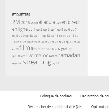
ÉTIQUETTES
2M
al aoula
en direct
2015
2016
CAN
en ligne
ep 1
ep 3
ep 2
ep 4
ep 5
ep 6
ep 7
ep 11
ep 8
ep 9
ep 10
ep 12
ep 13
ep 15
ep
ep 14
16
ep 17
ep 21
ep 27
ep 18
ep 19
ep 20
ep 22
ep 23
ep 28
film
gratuit
film marocain
ep 30
Ghouta
ramadan
maroc
live
Jerusalem
match
streaming
Syria
regarder
Politique de cookies
Déclaration de con
Déclaration de confidentialité (UK)
Opt-out pr