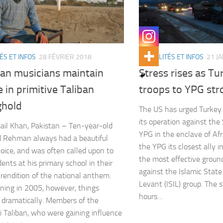
ÉS ET INFOS
28 FÉVRIER 2018
ACTUALITÉS ET INFOS
21 J
tan musicians maintain
Stress rises as T
e in primitive Taliban
troops to YPG str
ghold
The US has urged Turkey t
its operation against the
ail Khan, Pakistan – Ten-year-old
YPG in the enclave of Afr
 Rehman always had a beautiful
the YPG its closest ally in
voice, and was often called upon to
the most effective ground
dents at his primary school in their
against the Islamic State
rendition of the national anthem.
Levant (ISIL) group. The
ing in 2005, however, things
hours…
dramatically. Members of the
i Taliban, who were gaining influence