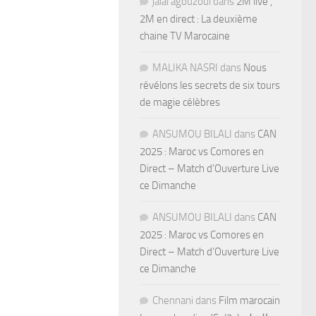
jalal agouzoul
dans
2M live ,
2M en direct : La deuxième
chaine TV Marocaine
MALIKA NASRI
dans
Nous
révélons les secrets de six tours
de magie célèbres
ANSUMOU BILALI
dans
CAN
2025 : Maroc vs Comores en
Direct – Match d’Ouverture Live
ce Dimanche
ANSUMOU BILALI
dans
CAN
2025 : Maroc vs Comores en
Direct – Match d’Ouverture Live
ce Dimanche
Chennani
dans
Film marocain