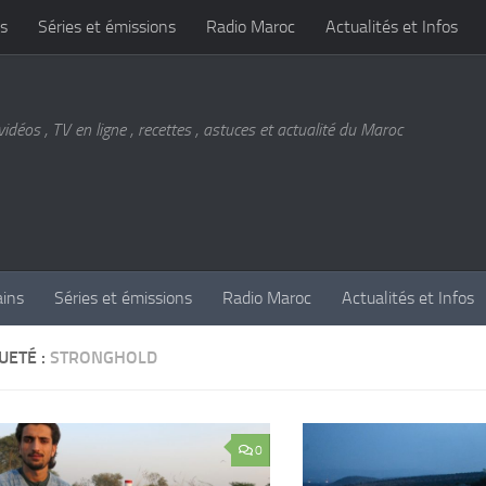
s
Séries et émissions
Radio Maroc
Actualités et Infos
vidéos , TV en ligne , recettes , astuces et actualité du Maroc
ains
Séries et émissions
Radio Maroc
Actualités et Infos
UETÉ :
STRONGHOLD
0