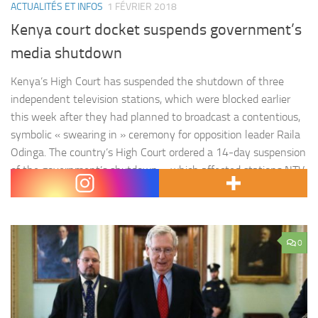
ACTUALITÉS ET INFOS
1 FÉVRIER 2018
Kenya court docket suspends government’s
media shutdown
Kenya’s High Court has suspended the shutdown of three
independent television stations, which were blocked earlier
this week after they had planned to broadcast a contentious,
symbolic « swearing in » ceremony for opposition leader Raila
Odinga. The country’s High Court ordered a 14-day suspension
of the government’s shutdown – which affected stations NTV,
Citizen and KTN…
0