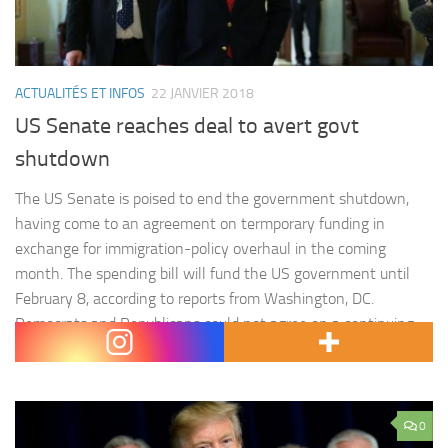
ACTUALITÉS ET INFOS
22 JANVIER 2018
US Senate reaches deal to avert govt
shutdown
The US Senate is poised to end the government shutdown,
having come to an agreement on termporary funding in
exchange for immigration-policy overhaul in the coming
month. The spending bill will fund the US government until
February 8, according to reports from Washington, DC.
Democrats and Republicans could not agree on a continuing
resolution (CR) to…
0