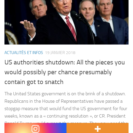
ACTUALITÉS ET INFOS
19 JANVIER 2018
US authorities shutdown: All the pieces you
would possibly per chance presumably
contain got to snatch
The United States government is on the brink of a shutdown.
Republicans in the House of Representatives have passed a
stopgap measure that would fund the US government for four
weeks, known as a « continuing resolution », or CR. President
Donald Trump would support the measure. They now need the
backing of some Democrats for the bill to…