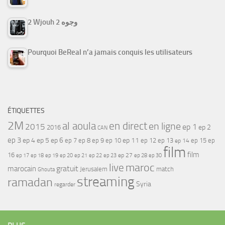
2 Wjouh 2 وجوه
Pourquoi BeReal n’a jamais conquis les utilisateurs
ÉTIQUETTES
2M
al aoula
en direct
en ligne
2015
ep 1
ep 2
2016
CAN
ep 3
ep 4
ep 5
ep 6
ep 7
ep 11
ep 8
ep 9
ep 10
ep 12
ep 13
ep 15
ep
ep 14
film
film
16
ep 17
ep 21
ep 27
ep 18
ep 19
ep 20
ep 22
ep 23
ep 28
ep 30
maroc
live
gratuit
marocain
Jerusalem
match
Ghouta
streaming
ramadan
Syria
regarder