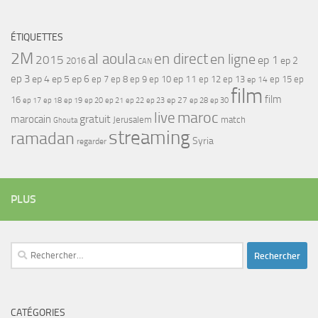
ÉTIQUETTES
2M
al aoula
en direct
en ligne
2015
ep 1
ep 2
2016
CAN
ep 3
ep 4
ep 5
ep 6
ep 7
ep 11
ep 8
ep 9
ep 10
ep 12
ep 13
ep 15
ep
ep 14
film
film
16
ep 17
ep 21
ep 27
ep 18
ep 19
ep 20
ep 22
ep 23
ep 28
ep 30
maroc
live
gratuit
marocain
Jerusalem
match
Ghouta
streaming
ramadan
Syria
regarder
PLUS
Rechercher :
CATÉGORIES