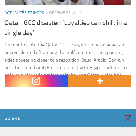
ACTUALITÉS ET INFOS
2 DÉCEMBRE 2017
Qatar-GCC disaster: ‘Loyalties can shift in a
single day’
Six months into the Qatar-GCC crisis, which has opened an
unprecedented rift among the Gulf countries, the opposing
sides appear no closer to a resolution. Saudi Arabia, Bahrain
and the United Arab Emirates, along with Egypt, continue to
enforce a blockade against neighbouring Qatar, which has
refused to comply with a controversial list of demands.…
SUIVRE :