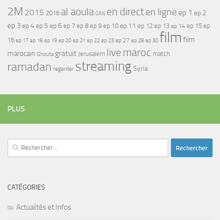
2M
al aoula
en direct
en ligne
2015
ep 1
ep 2
2016
CAN
ep 3
ep 4
ep 5
ep 6
ep 7
ep 11
ep 8
ep 9
ep 10
ep 12
ep 13
ep 15
ep
ep 14
film
film
16
ep 17
ep 21
ep 27
ep 18
ep 19
ep 20
ep 22
ep 23
ep 28
ep 30
maroc
live
gratuit
marocain
Jerusalem
match
Ghouta
streaming
ramadan
Syria
regarder
PLUS
Rechercher :
CATÉGORIES
Actualités et Infos