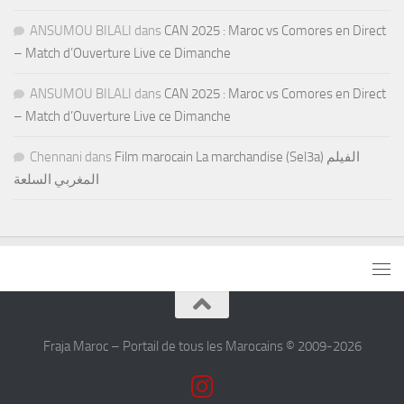
ANSUMOU BILALI
dans
CAN 2025 : Maroc vs Comores en Direct
– Match d’Ouverture Live ce Dimanche
ANSUMOU BILALI
dans
CAN 2025 : Maroc vs Comores en Direct
– Match d’Ouverture Live ce Dimanche
Chennani
dans
Film marocain La marchandise (Sel3a) الفيلم
المغربي السلعة
Fraja Maroc – Portail de tous les Marocains © 2009-2026