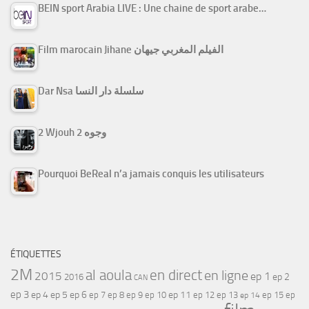
BEIN sport Arabia LIVE : Une chaine de sport arabe…
Film marocain Jihane الفيلم المغربي جيهان
Dar Nsa سلسلة دار النسا
2 Wjouh 2 وجوه
Pourquoi BeReal n’a jamais conquis les utilisateurs
ÉTIQUETTES
2M
al aoula
en direct
en ligne
2015
ep 1
ep 2
2016
CAN
ep 3
ep 4
ep 5
ep 6
ep 7
ep 11
ep 8
ep 9
ep 10
ep 12
ep 13
ep 15
ep
ep 14