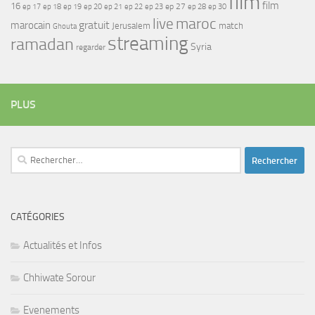
film
film
16
ep 17
ep 21
ep 27
ep 18
ep 19
ep 20
ep 22
ep 23
ep 28
ep 30
maroc
live
gratuit
marocain
Jerusalem
match
Ghouta
streaming
ramadan
Syria
regarder
PLUS
Rechercher :
CATÉGORIES
Actualités et Infos
Chhiwate Sorour
Evenements