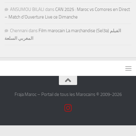
ANSUMOU BILALI
dans
CAN 2025 : Maroc vs Comores en Direct
– Match d’Ouverture Live ce Dimanche
Chennani
dans
Film marocain La marchandise (Sel3a) الفيلم
المغربي السلعة
Fraja Maroc – Portail de tous les Marocains © 2009-2026