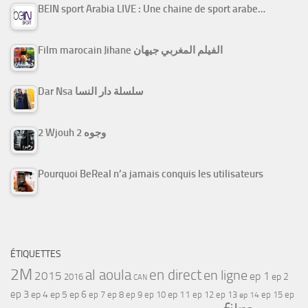
BEIN sport Arabia LIVE : Une chaine de sport arabe…
Film marocain Jihane الفيلم المغربي جيهان
Dar Nsa سلسلة دار النسا
2 Wjouh 2 وجوه
Pourquoi BeReal n’a jamais conquis les utilisateurs
ÉTIQUETTES
2M
al aoula
en direct
en ligne
2015
ep 1
ep 2
2016
CAN
ep 3
ep 4
ep 5
ep 6
ep 7
ep 11
ep 8
ep 9
ep 10
ep 12
ep 13
ep 15
ep
ep 14