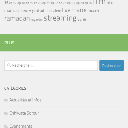
film
film
16
ep 17
ep 21
ep 27
ep 18
ep 19
ep 20
ep 22
ep 23
ep 28
ep 30
maroc
live
gratuit
marocain
Jerusalem
match
Ghouta
streaming
ramadan
Syria
regarder
PLUS
Rechercher :
CATÉGORIES
Actualités et Infos
Chhiwate Sorour
Evenements