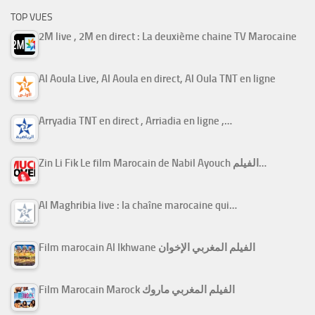
TOP VUES
2M live , 2M en direct : La deuxième chaine TV Marocaine
Al Aoula Live, Al Aoula en direct, Al Oula TNT en ligne
Arryadia TNT en direct , Arriadia en ligne ,…
Zin Li Fik Le film Marocain de Nabil Ayouch الفيلم…
Al Maghribia live : la chaîne marocaine qui…
Film marocain Al Ikhwane الفيلم المغربي الإخوان
Film Marocain Marock الفيلم المغربي ماروك