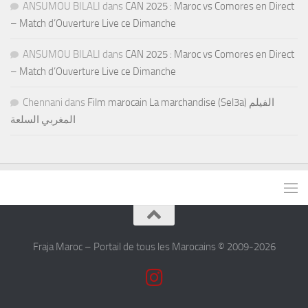
ANSUMOU BILALI
dans
CAN 2025 : Maroc vs Comores en Direct
– Match d’Ouverture Live ce Dimanche
ANSUMOU BILALI
dans
CAN 2025 : Maroc vs Comores en Direct
– Match d’Ouverture Live ce Dimanche
Chennani
dans
Film marocain La marchandise (Sel3a) الفيلم
المغربي السلعة
Fraja Maroc – Portail de tous les Marocains © 2009-2026