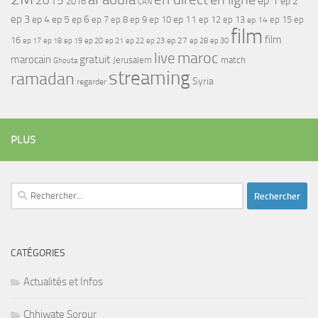
2015
ep 1
ep 2
2016
CAN
ep 3
ep 4
ep 5
ep 6
ep 7
ep 11
ep 8
ep 9
ep 10
ep 12
ep 13
ep 15
ep
ep 14
film
film
16
ep 17
ep 21
ep 27
ep 18
ep 19
ep 20
ep 22
ep 23
ep 28
ep 30
maroc
live
gratuit
marocain
Jerusalem
match
Ghouta
streaming
ramadan
Syria
regarder
PLUS
Rechercher :
CATÉGORIES
Actualités et Infos
Chhiwate Sorour