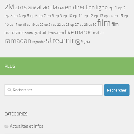
2M
al aoula
en direct
en ligne
2015
ep 1
ep 2
2016
CAN
ep 3
ep 4
ep 5
ep 6
ep 7
ep 11
ep 8
ep 9
ep 10
ep 12
ep 13
ep 15
ep
ep 14
film
film
16
ep 17
ep 21
ep 27
ep 18
ep 19
ep 20
ep 22
ep 23
ep 28
ep 30
maroc
live
gratuit
marocain
Jerusalem
match
Ghouta
streaming
ramadan
Syria
regarder
PLUS
Rechercher :
CATÉGORIES
Actualités et Infos