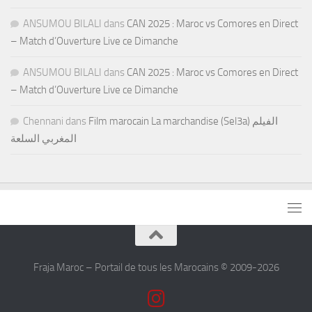
ANSUMOU BILALI
dans
CAN 2025 : Maroc vs Comores en Direct
– Match d’Ouverture Live ce Dimanche
ANSUMOU BILALI
dans
CAN 2025 : Maroc vs Comores en Direct
– Match d’Ouverture Live ce Dimanche
Chennani
dans
Film marocain La marchandise (Sel3a) الفيلم
المغربي السلعة
Fraja Maroc – Portail de tous les Marocains © 2009-2026