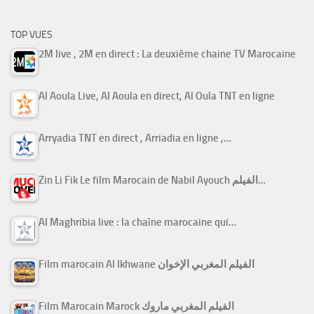
TOP VUES
2M live , 2M en direct : La deuxième chaine TV Marocaine
Al Aoula Live, Al Aoula en direct, Al Oula TNT en ligne
Arryadia TNT en direct , Arriadia en ligne ,…
Zin Li Fik Le film Marocain de Nabil Ayouch الفيلم…
Al Maghribia live : la chaîne marocaine qui…
Film marocain Al Ikhwane الفيلم المغربي الإخوان
Film Marocain Marock الفيلم المغربي ماروك