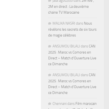
jalal agouzoul
dans
2M live ,
2M en direct : La deuxième
chaine TV Marocaine
MALIKA NASRI
dans
Nous
révélons les secrets de six tours
de magie célèbres
ANSUMOU BILALI
dans
CAN
2025 : Maroc vs Comores en
Direct – Match d’Ouverture Live
ce Dimanche
ANSUMOU BILALI
dans
CAN
2025 : Maroc vs Comores en
Direct – Match d’Ouverture Live
ce Dimanche
Chennani
dans
Film marocain