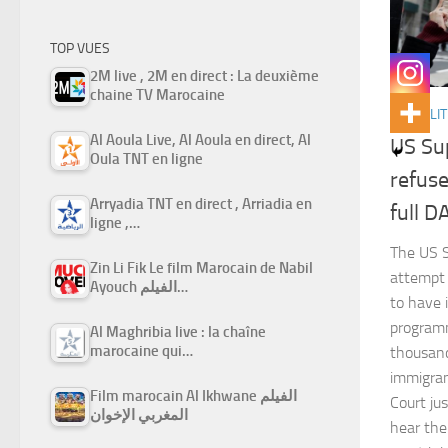
TOP VUES
2M live , 2M en direct : La deuxième
chaine TV Marocaine
ACTUALIT
Al Aoula Live, Al Aoula en direct, Al
US Su
Oula TNT en ligne
refus
Arryadia TNT en direct , Arriadia en
full D
ligne ,…
The US S
Zin Li Fik Le film Marocain de Nabil
attempt 
Ayouch الفيلم…
to have i
programm
Al Maghribia live : la chaîne
marocaine qui…
thousan
immigran
Film marocain Al Ikhwane الفيلم
Court ju
المغربي الإخوان
hear the