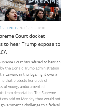
ÉS ET INFOS
26 FÉVRIER 2018
preme Court docket
es to hear Trump expose to
ACA
upreme Court has refused to hear an
by the Donald Trump administration
t intervene in the legal fight over a
e that protects hundreds of
ds of young, undocumented
ts from deportation. The Supreme
stices said on Monday they would not
 government’s challenge to a federal