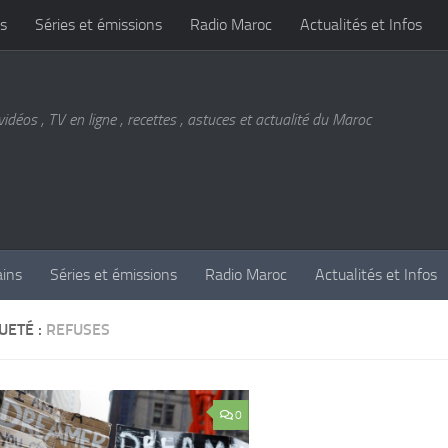
s
Séries et émissions
Radio Maroc
Actualités et Infos
vidéos , TV en ligne , recettes , astuces et actualité du Maroc
ains
Séries et émissions
Radio Maroc
Actualités et Infos
UETÉ :
REFUSES
0