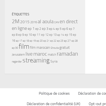
ÉTIQUETTES
2M
al aoula
en direct
2015
2016
CAN
en ligne
ep 1
ep 3
ep 2
ep 4
ep 5
ep 6
ep 7
ep 11
ep 8
ep 9
ep 10
ep 12
ep 13
ep 15
ep
ep 14
16
ep 17
ep 21
ep 27
ep 18
ep 19
ep 20
ep 22
ep 23
ep 28
film
gratuit
film marocain
ep 30
Ghouta
ramadan
maroc
live
Jerusalem
match
streaming
Syria
regarder
Politique de cookies
Déclaration de con
Déclaration de confidentialité (UK)
Opt-out pr