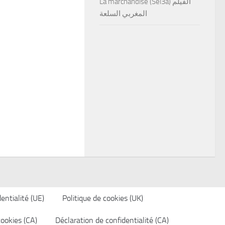
La marchandise (Sel3a) الفيلم
المغربي السلعة
entialité (UE)
Politique de cookies (UK)
cookies (CA)
Déclaration de confidentialité (CA)