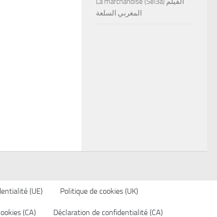
La marchandise (Sel3a) الفيلم
المغربي السلعة
entialité (UE)
Politique de cookies (UK)
cookies (CA)
Déclaration de confidentialité (CA)