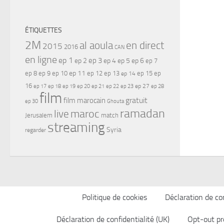
ÉTIQUETTES
2M
al aoula
en direct
2015
2016
CAN
en ligne
ep 1
ep 3
ep 2
ep 4
ep 5
ep 6
ep 7
ep 11
ep 8
ep 9
ep 10
ep 12
ep 13
ep 15
ep
ep 14
16
ep 17
ep 21
ep 27
ep 18
ep 19
ep 20
ep 22
ep 23
ep 28
film
gratuit
film marocain
ep 30
Ghouta
ramadan
maroc
live
Jerusalem
match
streaming
Syria
regarder
Politique de cookies
Déclaration de con
Déclaration de confidentialité (UK)
Opt-out pr