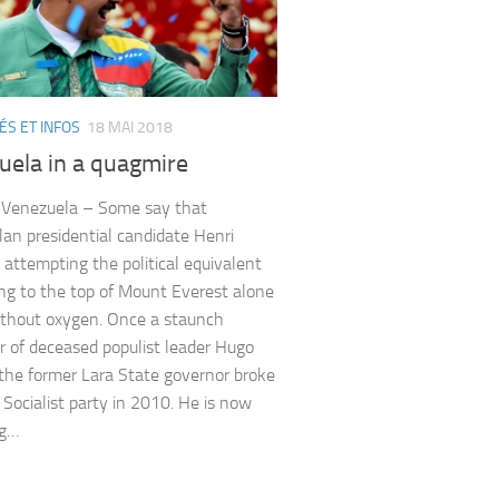
ÉS ET INFOS
18 MAI 2018
uela in a quagmire
 Venezuela – Some say that
an presidential candidate Henri
s attempting the political equivalent
ing to the top of Mount Everest alone
thout oxygen. Once a staunch
r of deceased populist leader Hugo
the former Lara State governor broke
 Socialist party in 2010. He is now
ng…