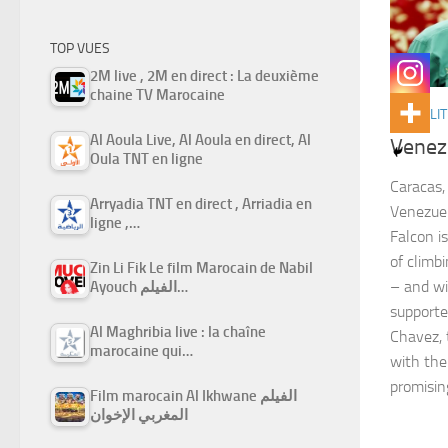
TOP VUES
2M live , 2M en direct : La deuxième
chaine TV Marocaine
ACTUALIT
Al Aoula Live, Al Aoula en direct, Al
Venez
Oula TNT en ligne
Caracas,
Arryadia TNT en direct , Arriadia en
Venezuel
ligne ,…
Falcon i
of climb
Zin Li Fik Le film Marocain de Nabil
– and wi
Ayouch الفيلم…
supporte
Al Maghribia live : la chaîne
Chavez, 
marocaine qui…
with the
promisi
Film marocain Al Ikhwane الفيلم
المغربي الإخوان