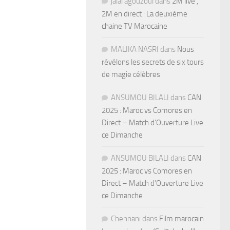
jalal agouzoul
dans
2M live ,
2M en direct : La deuxième
chaine TV Marocaine
MALIKA NASRI
dans
Nous
révélons les secrets de six tours
de magie célèbres
ANSUMOU BILALI
dans
CAN
2025 : Maroc vs Comores en
Direct – Match d’Ouverture Live
ce Dimanche
ANSUMOU BILALI
dans
CAN
2025 : Maroc vs Comores en
Direct – Match d’Ouverture Live
ce Dimanche
Chennani
dans
Film marocain