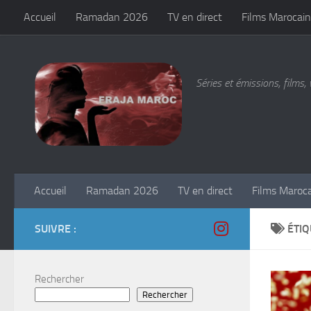
Accueil
Ramadan 2026
TV en direct
Films Marocain
Skip to content
Séries et émissions, films, 
Accueil
Ramadan 2026
TV en direct
Films Maroc
SUIVRE :
ÉTIQ
Rechercher
Rechercher