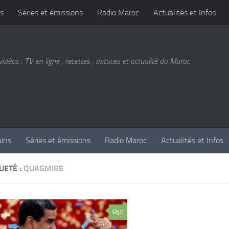
s
Séries et émissions
Radio Maroc
Actualités et Infos
vidéos , TV en ligne , recettes , astuces et actualité du Maroc
ains
Séries et émissions
Radio Maroc
Actualités et Infos
UETÉ :
QUAGMIRE
0