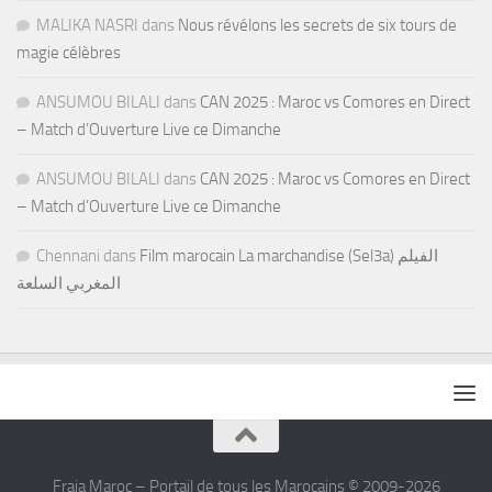
MALIKA NASRI
dans
Nous révélons les secrets de six tours de
magie célèbres
ANSUMOU BILALI
dans
CAN 2025 : Maroc vs Comores en Direct
– Match d’Ouverture Live ce Dimanche
ANSUMOU BILALI
dans
CAN 2025 : Maroc vs Comores en Direct
– Match d’Ouverture Live ce Dimanche
Chennani
dans
Film marocain La marchandise (Sel3a) الفيلم
المغربي السلعة
Fraja Maroc – Portail de tous les Marocains © 2009-2026