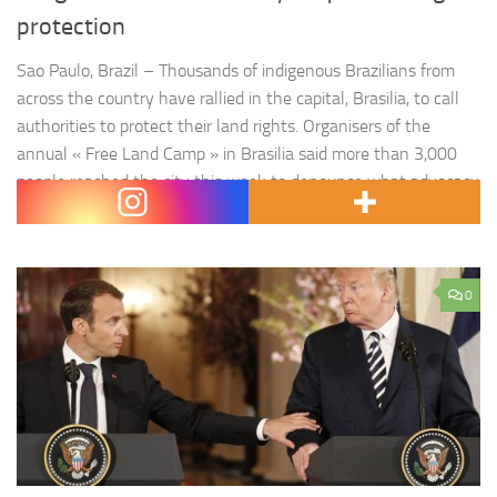
protection
Sao Paulo, Brazil – Thousands of indigenous Brazilians from
across the country have rallied in the capital, Brasilia, to call
authorities to protect their land rights. Organisers of the
annual « Free Land Camp » in Brasilia said more than 3,000
people reached the city this week to denounce what advocacy
groups say is a continuing and unprecedented rollback…
0