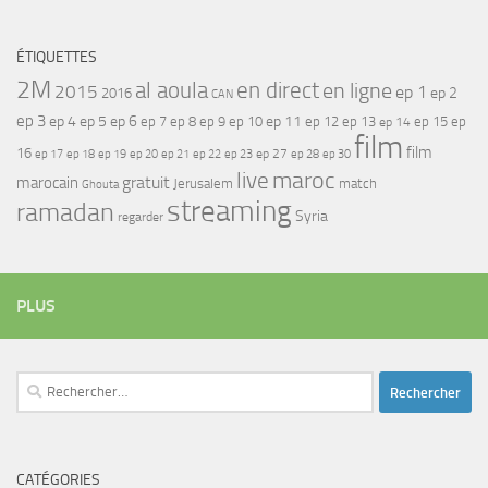
ÉTIQUETTES
2M
al aoula
en direct
en ligne
2015
ep 1
ep 2
2016
CAN
ep 3
ep 4
ep 5
ep 6
ep 7
ep 11
ep 8
ep 9
ep 10
ep 12
ep 13
ep 15
ep
ep 14
film
film
16
ep 17
ep 21
ep 27
ep 18
ep 19
ep 20
ep 22
ep 23
ep 28
ep 30
maroc
live
gratuit
marocain
Jerusalem
match
Ghouta
streaming
ramadan
Syria
regarder
PLUS
Rechercher :
CATÉGORIES