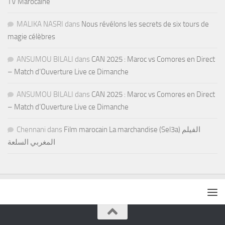
TV Marocaine
MALIKA NASRI
dans
Nous révélons les secrets de six tours de
magie célèbres
ANSUMOU BILALI
dans
CAN 2025 : Maroc vs Comores en Direct
– Match d’Ouverture Live ce Dimanche
ANSUMOU BILALI
dans
CAN 2025 : Maroc vs Comores en Direct
– Match d’Ouverture Live ce Dimanche
Chennani
dans
Film marocain La marchandise (Sel3a) الفيلم
المغربي السلعة