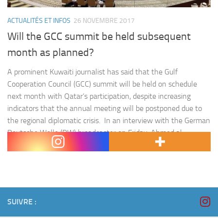
ACTUALITÉS ET INFOS
26 NOVEMBRE 2017
Will the GCC summit be held subsequent
month as planned?
A prominent Kuwaiti journalist has said that the Gulf
Cooperation Council (GCC) summit will be held on schedule
next month with Qatar’s participation, despite increasing
indicators that the annual meeting will be postponed due to
the regional diplomatic crisis. In an interview with the German
Deutsche Welle (DW) broadcaster on Friday, Ahmed al-
Jarallah, who has close ties…
SUIVRE :