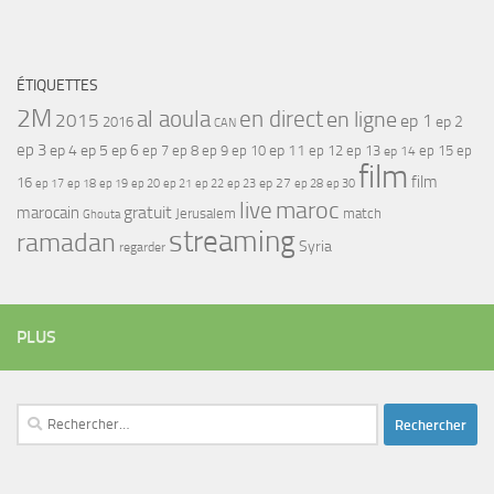
ÉTIQUETTES
2M
al aoula
en direct
en ligne
2015
ep 1
ep 2
2016
CAN
ep 3
ep 4
ep 5
ep 6
ep 7
ep 11
ep 8
ep 9
ep 10
ep 12
ep 13
ep 15
ep
ep 14
film
film
16
ep 17
ep 21
ep 27
ep 18
ep 19
ep 20
ep 22
ep 23
ep 28
ep 30
maroc
live
gratuit
marocain
Jerusalem
match
Ghouta
streaming
ramadan
Syria
regarder
PLUS
Rechercher :