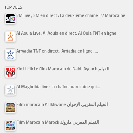
TOP VUES
2M live , 2M en direct : La deuxième chaine TV Marocaine
Al Aoula Live, Al Aoula en direct, Al Oula TNT en ligne
Arryadia TNT en direct , Arriadia en ligne ,…
Zin Li Fik Le film Marocain de Nabil Ayouch الفيلم…
Al Maghribia live : la chaîne marocaine qui…
Film marocain Al Ikhwane الفيلم المغربي الإخوان
Film Marocain Marock الفيلم المغربي ماروك