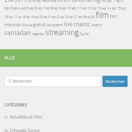
2015
ep 1
ep 2
2016
CAN
ep 3
ep 4
ep 5
ep 6
ep 7
ep 11
ep 8
ep 9
ep 10
ep 12
ep 13
ep 15
ep
ep 14
film
film
16
ep 17
ep 21
ep 27
ep 18
ep 19
ep 20
ep 22
ep 23
ep 28
ep 30
maroc
live
gratuit
marocain
Jerusalem
match
Ghouta
streaming
ramadan
Syria
regarder
PLUS
Rechercher :
CATÉGORIES
Actualités et Infos
Chhiwate Sorour