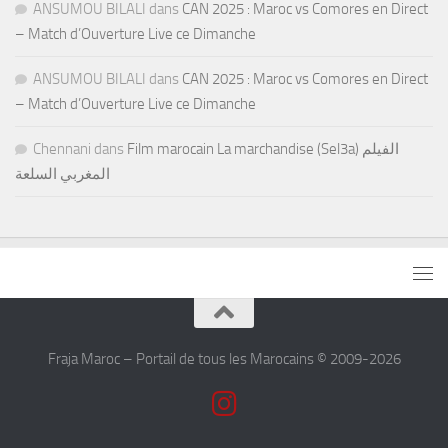
ANSUMOU BILALI
dans
CAN 2025 : Maroc vs Comores en Direct
– Match d’Ouverture Live ce Dimanche
ANSUMOU BILALI
dans
CAN 2025 : Maroc vs Comores en Direct
– Match d’Ouverture Live ce Dimanche
Chennani
dans
Film marocain La marchandise (Sel3a) الفيلم
المغربي السلعة
Fraja Maroc – Portail de tous les Marocains © 2009-2026