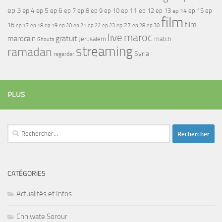
ep 3
ep 4
ep 5
ep 6
ep 7
ep 11
ep 8
ep 9
ep 10
ep 12
ep 13
ep 15
ep
ep 14
film
film
16
ep 17
ep 21
ep 27
ep 18
ep 19
ep 20
ep 22
ep 23
ep 28
ep 30
maroc
live
gratuit
marocain
Jerusalem
match
Ghouta
streaming
ramadan
Syria
regarder
PLUS
Rechercher :
CATÉGORIES
Actualités et Infos
Chhiwate Sorour