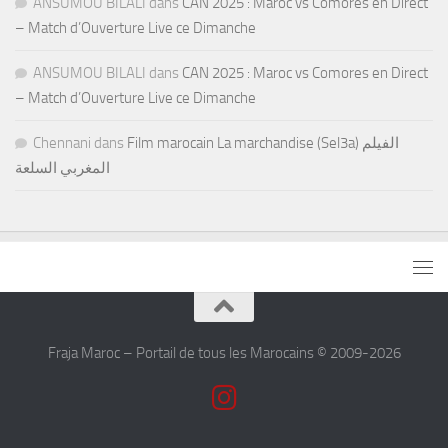
ANSUMOU BILALI
dans
CAN 2025 : Maroc vs Comores en Direct
– Match d’Ouverture Live ce Dimanche
ANSUMOU BILALI
dans
CAN 2025 : Maroc vs Comores en Direct
– Match d’Ouverture Live ce Dimanche
Chennani
dans
Film marocain La marchandise (Sel3a) الفيلم
المغربي السلعة
Fraja Maroc – Portail de tous les Marocains © 2009-2026