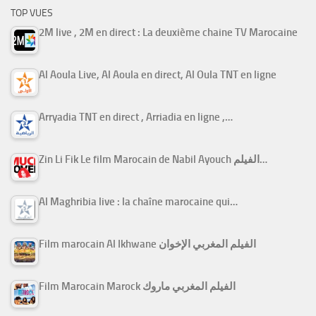
TOP VUES
2M live , 2M en direct : La deuxième chaine TV Marocaine
Al Aoula Live, Al Aoula en direct, Al Oula TNT en ligne
Arryadia TNT en direct , Arriadia en ligne ,…
Zin Li Fik Le film Marocain de Nabil Ayouch الفيلم…
Al Maghribia live : la chaîne marocaine qui…
Film marocain Al Ikhwane الفيلم المغربي الإخوان
Film Marocain Marock الفيلم المغربي ماروك