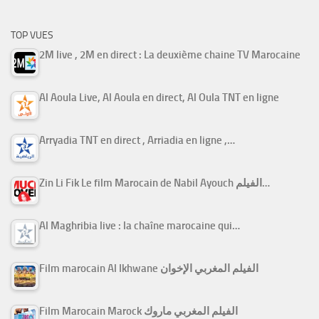
TOP VUES
2M live , 2M en direct : La deuxième chaine TV Marocaine
Al Aoula Live, Al Aoula en direct, Al Oula TNT en ligne
Arryadia TNT en direct , Arriadia en ligne ,…
Zin Li Fik Le film Marocain de Nabil Ayouch الفيلم…
Al Maghribia live : la chaîne marocaine qui…
Film marocain Al Ikhwane الفيلم المغربي الإخوان
Film Marocain Marock الفيلم المغربي ماروك