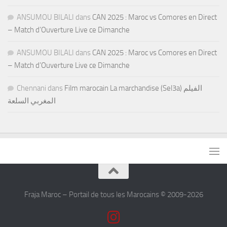
ANSUMOU BILALI
dans
CAN 2025 : Maroc vs Comores en Direct
– Match d’Ouverture Live ce Dimanche
ANSUMOU BILALI
dans
CAN 2025 : Maroc vs Comores en Direct
– Match d’Ouverture Live ce Dimanche
Chennani
dans
Film marocain La marchandise (Sel3a) الفيلم
المغربي السلعة
Fraja Maroc – Portail de tous les Marocains © 2009-2026