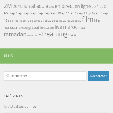
2M
al aoula
en direct
en ligne
2015
ep 1
ep 2
2016
CAN
ep 3
ep 4
ep 5
ep 6
ep 7
ep 11
ep 8
ep 9
ep 10
ep 12
ep 13
ep 15
ep
ep 14
film
film
16
ep 17
ep 21
ep 27
ep 18
ep 19
ep 20
ep 22
ep 23
ep 28
ep 30
maroc
live
gratuit
marocain
Jerusalem
match
Ghouta
streaming
ramadan
Syria
regarder
PLUS
Rechercher :
CATÉGORIES
Actualités et Infos