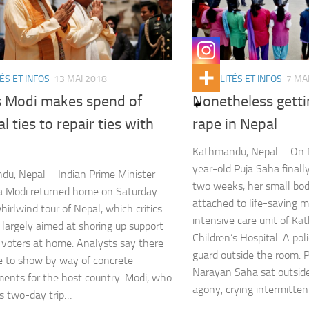
ÉS ET INFOS
13 MAI 2018
ACTUALITÉS ET INFOS
7 MA
’s Modi makes spend of
Nonetheless gett
al ties to repair ties with
rape in Nepal
Kathmandu, Nepal – On M
year-old Puja Saha finall
u, Nepal – Indian Prime Minister
two weeks, her small bo
a Modi returned home on Saturday
attached to life-saving 
hirlwind tour of Nepal, which critics
intensive care unit of K
 largely aimed at shoring up support
Children’s Hospital. A poli
 voters at home. Analysts say there
guard outside the room. Pu
le to show by way of concrete
Narayan Saha sat outside
ents for the host country. Modi, who
agony, crying intermitten
s two-day trip…