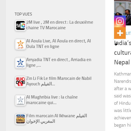
TOP VUES
2M live , 2M en direct : La deuxième
chaine TV Marocaine
ACTUALIT
Al Aoula Live, Al Aoula en direct, Al
India
Oula TNT en ligne
cultur
Arryadia TNT en direct , Arriadia en
Nepal
ligne ,…
Kathmand
Zin Li Fik Le film Marocain de Nabil
Narendr
Ayouch الفيلم…
after a w
said was
Al Maghribia live : la chaîne
marocaine qui…
of Hindu
was litt
Film marocain Al Ikhwane الفيلم
achievem
المغربي الإخوان
began hi