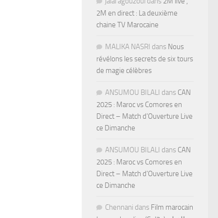
jalal agouzoul
dans
2M live ,
2M en direct : La deuxième
chaine TV Marocaine
MALIKA NASRI
dans
Nous
révélons les secrets de six tours
de magie célèbres
ANSUMOU BILALI
dans
CAN
2025 : Maroc vs Comores en
Direct – Match d’Ouverture Live
ce Dimanche
ANSUMOU BILALI
dans
CAN
2025 : Maroc vs Comores en
Direct – Match d’Ouverture Live
ce Dimanche
Chennani
dans
Film marocain