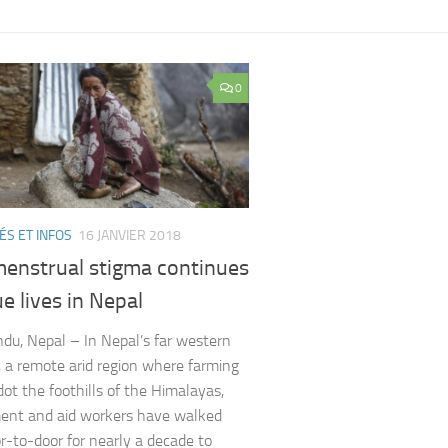
0
ÉS ET INFOS
16 JANVIER 2018
enstrual stigma continues
ue lives in Nepal
u, Nepal – In Nepal’s far western
a remote arid region where farming
dot the foothills of the Himalayas,
ent and aid workers have walked
r-to-door for nearly a decade to