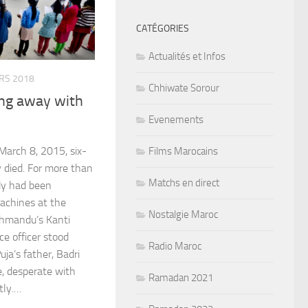
CATÉGORIES
Actualités et Infos
RS 2018
Chhiwate Sorour
ing away with
Evenements
arch 8, 2015, six-
Films Marocains
y died. For more than
Matchs en direct
dy had been
machines at the
Nostalgie Maroc
athmandu’s Kanti
ce officer stood
Radio Maroc
ja’s father, Badri
, desperate with
Ramadan 2021
tly.…