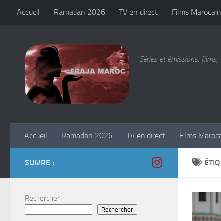
Accueil
Ramadan 2026
TV en direct
Films Marocain
Skip to content
Séries et émissions, films, 
Accueil
Ramadan 2026
TV en direct
Films Maroc
SUIVRE :
ÉTIQ
Rechercher
Rechercher