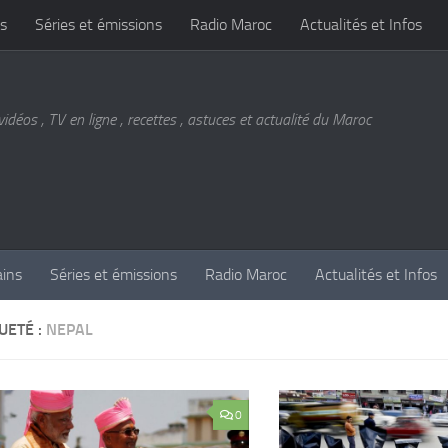
s
Séries et émissions
Radio Maroc
Actualités et Infos
vidéos , TV en ligne , recettes , astuces et actualité du Maroc
ains
Séries et émissions
Radio Maroc
Actualités et Infos
UETÉ :
NEPAL
0