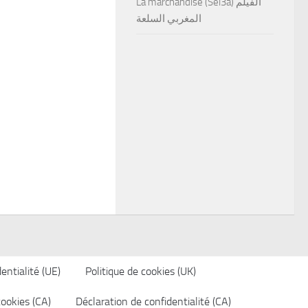
La marchandise (Sel3a) الفيلم
المغربي السلعة
entialité (UE)
Politique de cookies (UK)
cookies (CA)
Déclaration de confidentialité (CA)