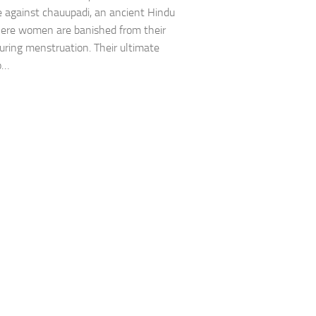
 against chauupadi, an ancient Hindu
here women are banished from their
ring menstruation. Their ultimate
to…