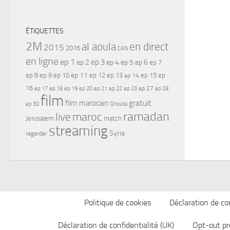
ÉTIQUETTES
2M
al aoula
en direct
2015
2016
CAN
en ligne
ep 1
ep 3
ep 2
ep 4
ep 5
ep 6
ep 7
ep 11
ep 8
ep 9
ep 10
ep 12
ep 13
ep 15
ep
ep 14
16
ep 17
ep 21
ep 27
ep 18
ep 19
ep 20
ep 22
ep 23
ep 28
film
gratuit
film marocain
ep 30
Ghouta
ramadan
maroc
live
Jerusalem
match
streaming
Syria
regarder
Politique de cookies
Déclaration de con
Déclaration de confidentialité (UK)
Opt-out pr