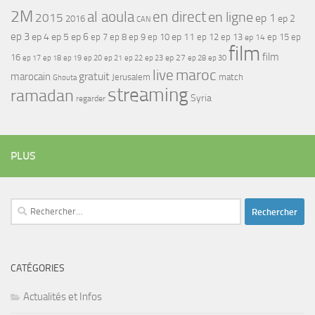
2M
al aoula
en direct
en ligne
2015
ep 1
ep 2
2016
CAN
ep 3
ep 4
ep 5
ep 6
ep 7
ep 11
ep 8
ep 9
ep 10
ep 12
ep 13
ep 15
ep
ep 14
film
film
16
ep 17
ep 21
ep 27
ep 18
ep 19
ep 20
ep 22
ep 23
ep 28
ep 30
maroc
live
gratuit
marocain
Jerusalem
match
Ghouta
streaming
ramadan
Syria
regarder
PLUS
Rechercher :
CATÉGORIES
Actualités et Infos