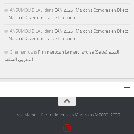
ANSUMOU BILALI
dans
CAN 2025 : Maroc vs Comores en Direct
– Match d’Ouverture Live ce Dimanche
ANSUMOU BILALI
dans
CAN 2025 : Maroc vs Comores en Direct
– Match d’Ouverture Live ce Dimanche
Chennani
dans
Film marocain La marchandise (Sel3a) الفيلم
المغربي السلعة
Fraja Maroc – Portail de tous les Marocains © 2009-2026