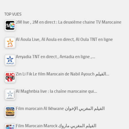
TOP VUES
2M live , 2M en direct : La deuxième chaine TV Marocaine
Al Aoula Live, Al Aoula en direct, Al Oula TNT en ligne
Arryadia TNT en direct , Arriadia en ligne ,…
Zin Li Fik Le film Marocain de Nabil Ayouch الفيلم…
Al Maghribia live : la chaîne marocaine qui…
Film marocain Al Ikhwane الفيلم المغربي الإخوان
Film Marocain Marock الفيلم المغربي ماروك