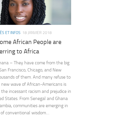
ÉS ET INFOS
18 JANVIER 2018
ome African People are
erring to Africa
hana – They have come from the big
f San Francisco, Chicago, and New
ousands of them. And many refuse to
A new wave of African-Americans is
 the incessant racism and prejudice in
ed States. From Senegal and Ghana
ambia, communities are emerging in
 of conventional wisdom…