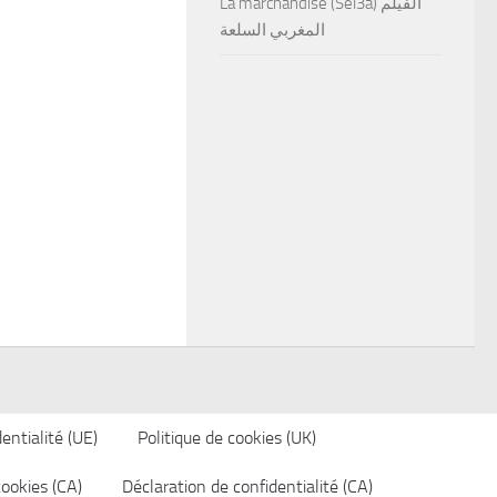
La marchandise (Sel3a) الفيلم
المغربي السلعة
entialité (UE)
Politique de cookies (UK)
cookies (CA)
Déclaration de confidentialité (CA)