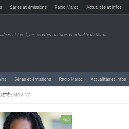
s
Séries et émissions
Radio Maroc
Actualités et Infos
vidéos , TV en ligne , recettes , astuces et actualité du Maroc
ains
Séries et émissions
Radio Maroc
Actualités et Infos
UETÉ :
MOVING
0