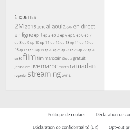
ÉTIQUETTES
2M
al aoula
en direct
2015
2016
CAN
en ligne
ep 1
ep 3
ep 2
ep 4
ep 5
ep 6
ep 7
ep 11
ep 8
ep 9
ep 10
ep 12
ep 13
ep 15
ep
ep 14
16
ep 17
ep 21
ep 27
ep 18
ep 19
ep 20
ep 22
ep 23
ep 28
film
gratuit
film marocain
ep 30
Ghouta
ramadan
maroc
live
Jerusalem
match
streaming
Syria
regarder
Politique de cookies
Déclaration de con
Déclaration de confidentialité (UK)
Opt-out pr