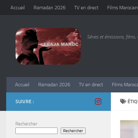
Accueil
Ramadan 2026
TV en direct
Films Marocain
Skip to content
Séries et émissions, films, 
Accueil
Ramadan 2026
TV en direct
Films Maroc
SUIVRE :
ÉTIQ
Rechercher
Rechercher