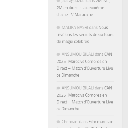
jalal agouzoul
dans
2M live ,
2M en direct : La deuxième
chaine TV Marocaine
MALIKA NASRI
dans
Nous
révélons les secrets de six tours
de magie célèbres
ANSUMOU BILALI
dans
CAN
2025 : Maroc vs Comores en
Direct – Match d’Ouverture Live
ce Dimanche
ANSUMOU BILALI
dans
CAN
2025 : Maroc vs Comores en
Direct – Match d’Ouverture Live
ce Dimanche
Chennani
dans
Film marocain