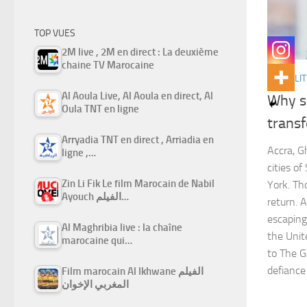
TOP VUES
2M live , 2M en direct : La deuxième
chaine TV Marocaine
ACTUALIT
Al Aoula Live, Al Aoula en direct, Al
Why s
Oula TNT en ligne
transf
Arryadia TNT en direct , Arriadia en
Accra, G
ligne ,…
cities o
Zin Li Fik Le film Marocain de Nabil
York. Th
Ayouch الفيلم…
return. 
escaping
Al Maghribia live : la chaîne
the Unit
marocaine qui…
to The G
defiance
Film marocain Al Ikhwane الفيلم
المغربي الإخوان