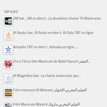
TOP VUES
2M live , 2M en direct : La deuxième chaine TV Marocaine
Al Aoula Live, Al Aoula en direct, Al Oula TNT en ligne
Arryadia TNT en direct , Arriadia en ligne ,…
Zin Li Fik Le film Marocain de Nabil Ayouch الفيلم…
Al Maghribia live : la chaîne marocaine qui…
Film marocain Al Ikhwane الفيلم المغربي الإخوان
Film Marocain Marock الفيلم المغربي ماروك