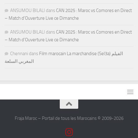
ANSUMOU BILALI
dans
CAN 2025 : Maroc vs Comores en Direct
– Match d’Ouverture Live ce Dimanche
ANSUMOU BILALI
dans
CAN 2025 : Maroc vs Comores en Direct
– Match d’Ouverture Live ce Dimanche
Chennani
dans
Film marocain La marchandise (Sel3a) الفيلم
المغربي السلعة
Fraja Maroc – Portail de tous les Marocains © 2009-2026