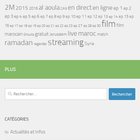
2M
al aoula
en direct
en ligne
2015
ep 1
ep 2
2016
CAN
ep 3
ep 4
ep 5
ep 6
ep 7
ep 11
ep 8
ep 9
ep 10
ep 12
ep 13
ep 15
ep
ep 14
film
film
16
ep 17
ep 21
ep 27
ep 18
ep 19
ep 20
ep 22
ep 23
ep 28
ep 30
maroc
live
gratuit
marocain
Jerusalem
match
Ghouta
streaming
ramadan
Syria
regarder
PLUS
Rechercher :
CATÉGORIES
Actualités et Infos