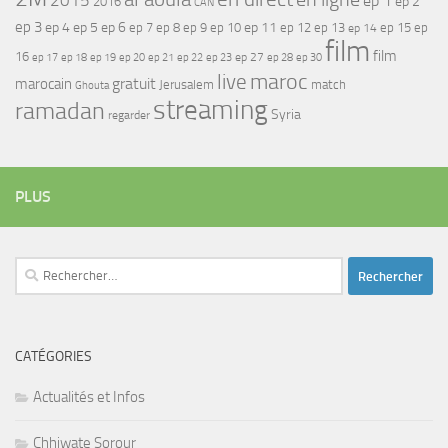
2015
ep 1
ep 2
2016
CAN
ep 3
ep 4
ep 5
ep 6
ep 7
ep 11
ep 8
ep 9
ep 10
ep 12
ep 13
ep 15
ep
ep 14
film
film
16
ep 17
ep 21
ep 27
ep 18
ep 19
ep 20
ep 22
ep 23
ep 28
ep 30
maroc
live
gratuit
marocain
Jerusalem
match
Ghouta
streaming
ramadan
Syria
regarder
PLUS
Rechercher :
CATÉGORIES
Actualités et Infos
Chhiwate Sorour