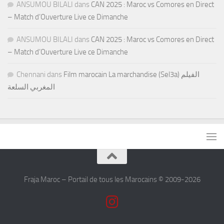
ANSUMOU BILALI
dans
CAN 2025 : Maroc vs Comores en Direct
– Match d’Ouverture Live ce Dimanche
ANSUMOU BILALI
dans
CAN 2025 : Maroc vs Comores en Direct
– Match d’Ouverture Live ce Dimanche
Chennani
dans
Film marocain La marchandise (Sel3a) الفيلم
المغربي السلعة
Fraja Maroc – Portail de tous les Marocains © 2009-2026