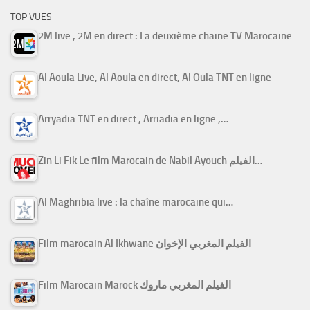
TOP VUES
2M live , 2M en direct : La deuxième chaine TV Marocaine
Al Aoula Live, Al Aoula en direct, Al Oula TNT en ligne
Arryadia TNT en direct , Arriadia en ligne ,…
Zin Li Fik Le film Marocain de Nabil Ayouch الفيلم…
Al Maghribia live : la chaîne marocaine qui…
Film marocain Al Ikhwane الفيلم المغربي الإخوان
Film Marocain Marock الفيلم المغربي ماروك