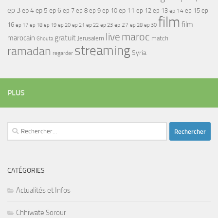
ep 3
ep 4
ep 5
ep 6
ep 7
ep 11
ep 8
ep 9
ep 10
ep 12
ep 13
ep 15
ep
ep 14
film
film
16
ep 17
ep 21
ep 27
ep 18
ep 19
ep 20
ep 22
ep 23
ep 28
ep 30
maroc
live
gratuit
marocain
Jerusalem
match
Ghouta
streaming
ramadan
Syria
regarder
PLUS
Rechercher :
CATÉGORIES
Actualités et Infos
Chhiwate Sorour