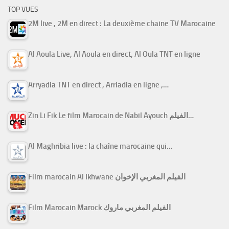
TOP VUES
2M live , 2M en direct : La deuxième chaine TV Marocaine
Al Aoula Live, Al Aoula en direct, Al Oula TNT en ligne
Arryadia TNT en direct , Arriadia en ligne ,…
Zin Li Fik Le film Marocain de Nabil Ayouch الفيلم…
Al Maghribia live : la chaîne marocaine qui…
Film marocain Al Ikhwane الفيلم المغربي الإخوان
Film Marocain Marock الفيلم المغربي ماروك