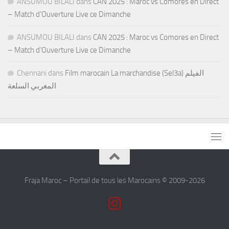
ANSUMOU BILALI
dans
CAN 2025 : Maroc vs Comores en Direct
– Match d’Ouverture Live ce Dimanche
ANSUMOU BILALI
dans
CAN 2025 : Maroc vs Comores en Direct
– Match d’Ouverture Live ce Dimanche
Chennani
dans
Film marocain La marchandise (Sel3a) الفيلم
المغربي السلعة
Fraja Maroc – Portail de tous les Marocains © 2009-2026