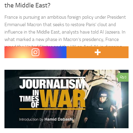
the Middle East?
France is pursuing an ambitious foreign policy under President
Emmanuel Macron that seeks to restore Paris’ clout and
influence in the Middle East, analysts have told Al Jazeera. In
what marked a new phase in Macron’s presidency, France
joined the United States and the UK on April 14 in dropping
105 bombs on three facilities…
0