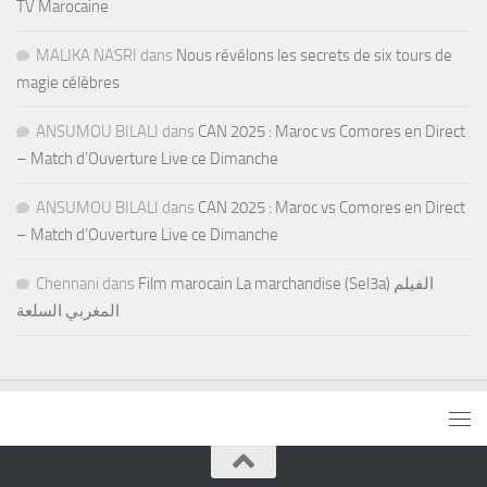
TV Marocaine
MALIKA NASRI
dans
Nous révélons les secrets de six tours de
magie célèbres
ANSUMOU BILALI
dans
CAN 2025 : Maroc vs Comores en Direct
– Match d’Ouverture Live ce Dimanche
ANSUMOU BILALI
dans
CAN 2025 : Maroc vs Comores en Direct
– Match d’Ouverture Live ce Dimanche
Chennani
dans
Film marocain La marchandise (Sel3a) الفيلم
المغربي السلعة