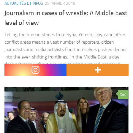
ACTUALITÉS ET INFOS
25 JANVIER 2018
Journalism in cases of wrestle: A Middle East
level of view
Telling the human stories from Syria, Yemen, Libya and other
conflict areas means a vast number of reporters, citizen
journalists and media activists find themselves pushed deeper
into the ever-shifting frontlines. In the Middle East, a day
does not pass without a journalist being pursued, censored,
harassed, kidnapped, imprisoned or even killed. Last year, at…
0