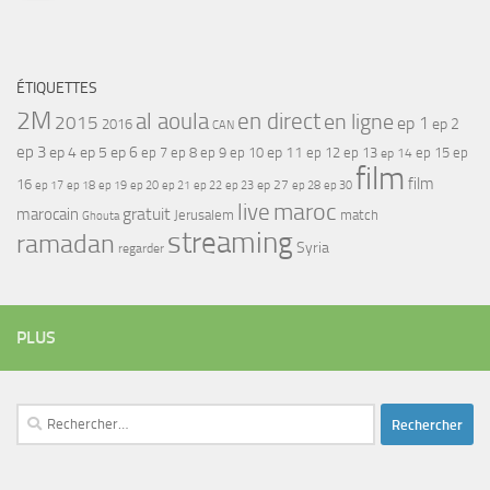
ÉTIQUETTES
2M
al aoula
en direct
en ligne
2015
ep 1
ep 2
2016
CAN
ep 3
ep 4
ep 5
ep 6
ep 7
ep 11
ep 8
ep 9
ep 10
ep 12
ep 13
ep 15
ep
ep 14
film
film
16
ep 17
ep 21
ep 27
ep 18
ep 19
ep 20
ep 22
ep 23
ep 28
ep 30
maroc
live
gratuit
marocain
Jerusalem
match
Ghouta
streaming
ramadan
Syria
regarder
PLUS
Rechercher :