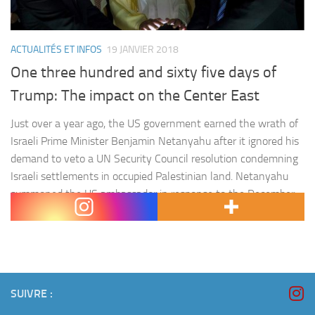
ACTUALITÉS ET INFOS
19 JANVIER 2018
One three hundred and sixty five days of
Trump: The impact on the Center East
Just over a year ago, the US government earned the wrath of
Israeli Prime Minister Benjamin Netanyahu after it ignored his
demand to veto a UN Security Council resolution condemning
Israeli settlements in occupied Palestinian land. Netanyahu
summoned the US ambassador in response to the December
2016 vote and made little attempt to disguise his…
SUIVRE :