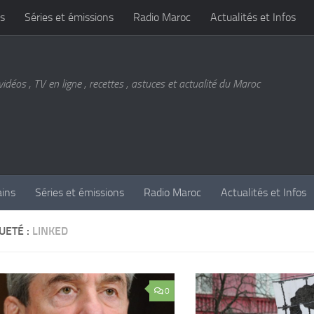
s
Séries et émissions
Radio Maroc
Actualités et Infos
vidéos , TV en ligne , recettes , astuces et actualité du Maroc
ains
Séries et émissions
Radio Maroc
Actualités et Infos
UETÉ :
LINKED
0