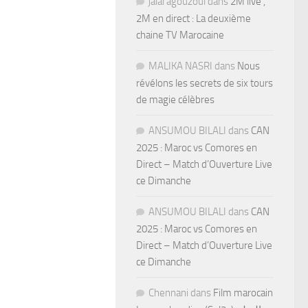
jalal agouzoul
dans
2M live ,
2M en direct : La deuxième
chaine TV Marocaine
MALIKA NASRI
dans
Nous
révélons les secrets de six tours
de magie célèbres
ANSUMOU BILALI
dans
CAN
2025 : Maroc vs Comores en
Direct – Match d’Ouverture Live
ce Dimanche
ANSUMOU BILALI
dans
CAN
2025 : Maroc vs Comores en
Direct – Match d’Ouverture Live
ce Dimanche
Chennani
dans
Film marocain