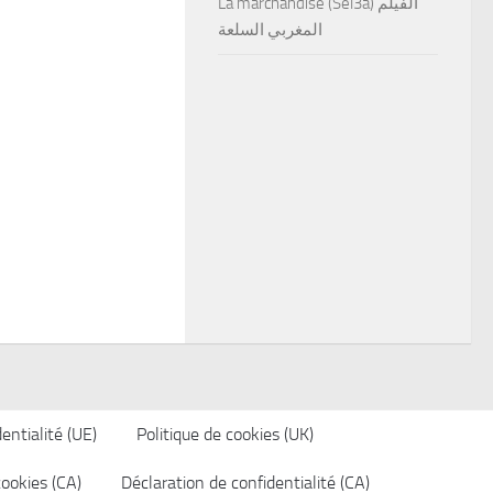
La marchandise (Sel3a) الفيلم
المغربي السلعة
entialité (UE)
Politique de cookies (UK)
cookies (CA)
Déclaration de confidentialité (CA)