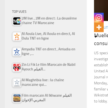
TOP VUES
2M live , 2M en direct : La deuxième
chaine TV Marocaine
ACTUALIT
Al Aoula Live, Al Aoula en direct, Al
Muelle
Oula TNT en ligne
consul
Arryadia TNT en direct , Arriadia en
US speci
ligne ,…
investiga
Zin Li Fik Le film Marocain de Nabil
establish
Ayouch الفيلم…
United A
Journal 
Al Maghribia live : la chaîne
Monday, 
marocaine qui…
familiar
Wikistra
Film marocain Al Ikhwane الفيلم
المغربي الإخوان
to lobby