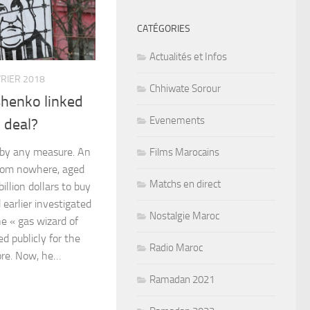
CATÉGORIES
Actualités et Infos
VRIER 2018
Chhiwate Sorour
shenko linked
Evenements
 deal?
 by any measure. An
Films Marocains
rom nowhere, aged
Matchs en direct
billion dollars to buy
earlier investigated
Nostalgie Maroc
e « gas wizard of
d publicly for the
Radio Maroc
fore. Now, he…
Ramadan 2021