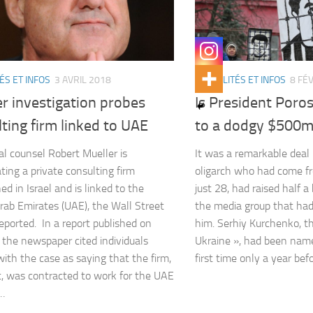
ÉS ET INFOS
3 AVRIL 2018
ACTUALITÉS ET INFOS
8 FÉ
r investigation probes
Is President Poro
ting firm linked to UAE
to a dodgy $500m
al counsel Robert Mueller is
It was a remarkable deal
ting a private consulting firm
oligarch who had come f
ed in Israel and is linked to the
just 28, had raised half a 
rab Emirates (UAE), the Wall Street
the media group that had 
reported. In a report published on
him. Serhiy Kurchenko, th
the newspaper cited individuals
Ukraine », had been name
 with the case as saying that the firm,
first time only a year be
t, was contracted to work for the UAE
…