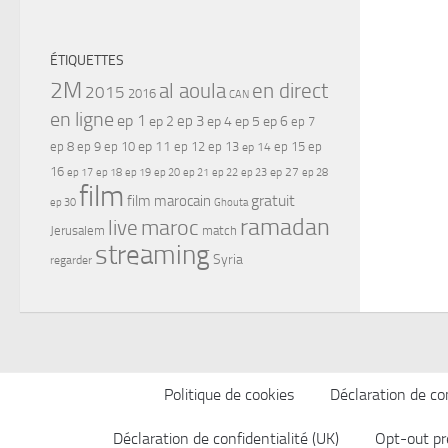
ÉTIQUETTES
2M
al aoula
en direct
2015
2016
CAN
en ligne
ep 1
ep 3
ep 2
ep 4
ep 5
ep 6
ep 7
ep 11
ep 8
ep 9
ep 10
ep 12
ep 13
ep 15
ep
ep 14
16
ep 17
ep 21
ep 27
ep 18
ep 19
ep 20
ep 22
ep 23
ep 28
film
gratuit
film marocain
ep 30
Ghouta
ramadan
maroc
live
Jerusalem
match
streaming
Syria
regarder
Politique de cookies
Déclaration de con
Déclaration de confidentialité (UK)
Opt-out pr