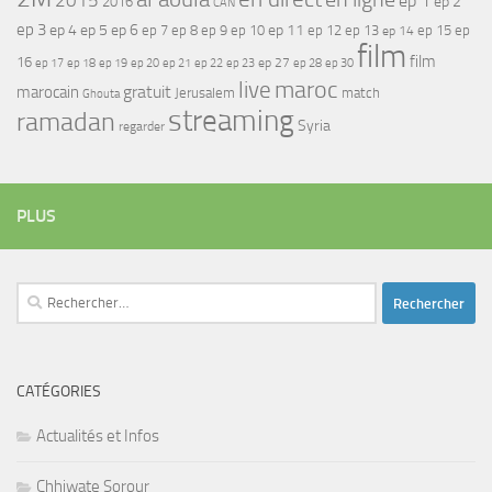
2015
ep 1
ep 2
2016
CAN
ep 3
ep 4
ep 5
ep 6
ep 7
ep 11
ep 8
ep 9
ep 10
ep 12
ep 13
ep 15
ep
ep 14
film
film
16
ep 17
ep 21
ep 27
ep 18
ep 19
ep 20
ep 22
ep 23
ep 28
ep 30
maroc
live
gratuit
marocain
Jerusalem
match
Ghouta
streaming
ramadan
Syria
regarder
PLUS
Rechercher :
CATÉGORIES
Actualités et Infos
Chhiwate Sorour