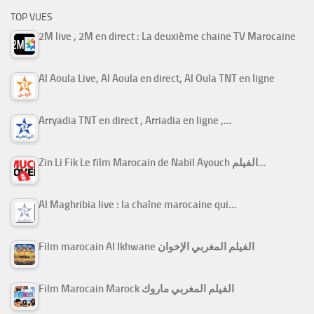
TOP VUES
2M live , 2M en direct : La deuxième chaine TV Marocaine
Al Aoula Live, Al Aoula en direct, Al Oula TNT en ligne
Arryadia TNT en direct , Arriadia en ligne ,…
Zin Li Fik Le film Marocain de Nabil Ayouch الفيلم…
Al Maghribia live : la chaîne marocaine qui…
Film marocain Al Ikhwane الفيلم المغربي الإخوان
Film Marocain Marock الفيلم المغربي ماروك