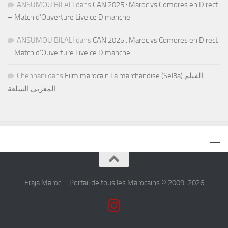
ANSUMOU BILALI
dans
CAN 2025 : Maroc vs Comores en Direct
– Match d’Ouverture Live ce Dimanche
ANSUMOU BILALI
dans
CAN 2025 : Maroc vs Comores en Direct
– Match d’Ouverture Live ce Dimanche
Chennani
dans
Film marocain La marchandise (Sel3a) الفيلم
المغربي السلعة
Fraja Maroc – Portail de tous les Marocains © 2009-2026