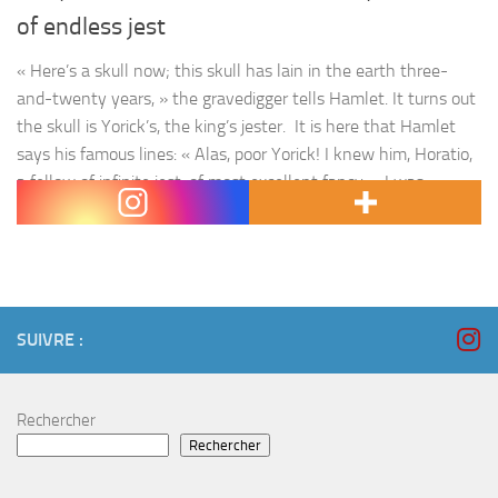
of endless jest
« Here’s a skull now; this skull has lain in the earth three-
and-twenty years, » the gravedigger tells Hamlet. It turns out
the skull is Yorick’s, the king’s jester. It is here that Hamlet
says his famous lines: « Alas, poor Yorick! I knew him, Horatio,
a fellow of infinite jest, of most excellent fancy. » I was
instantly…
SUIVRE :
Rechercher
Rechercher